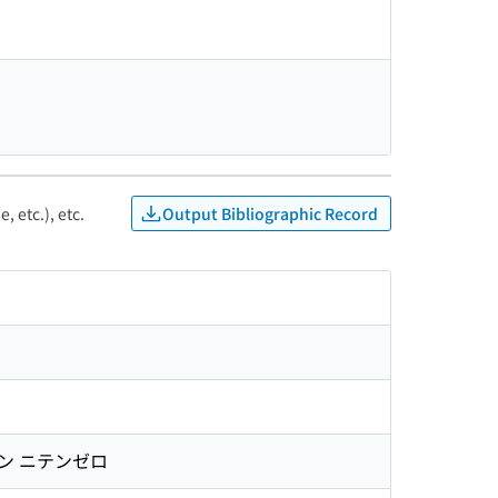
Output Bibliographic Record
, etc.), etc.
ン ニテンゼロ