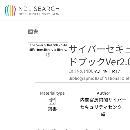
Jump to main content
図書
サイバーセキ
The cover of this title could
differ from library to library.
Link to Help Page
ドブックVer2.
AZ-491-R17
Call No. (NDL)
Bibliographic ID of National Diet
Material type
Author
内閣官房内閣サイバー
セキュリティセンター
図書
編