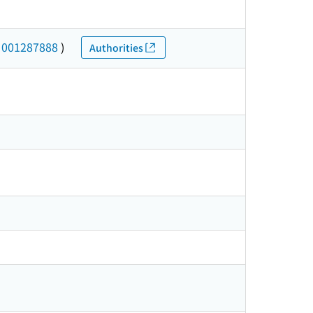
(
001287888
)
Authorities