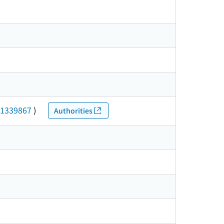
1339867
)
Authorities