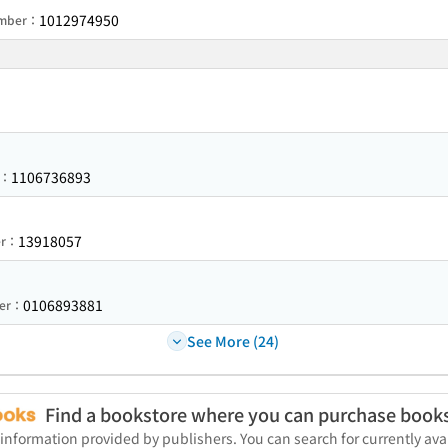
1012974950
umber：
1106736893
r：
13918057
er：
0106893881
ber：
See More (24)
Find a bookstore where you can purchase book
 information provided by publishers. You can search for currently a