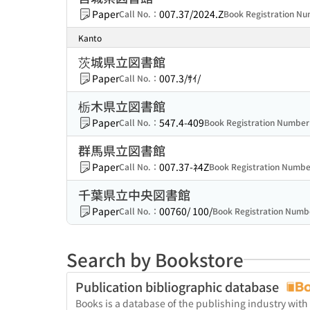
Paper
007.37/2024.Z
Call No.：
Book Registration N
Kanto
茨城県立図書館
Paper
007.3/ｻｲ/
Call No.：
栃木県立図書館
Paper
547.4-409
Call No.：
Book Registration Numbe
群馬県立図書館
Paper
007.37-ﾈ4Z
Call No.：
Book Registration Numb
千葉県立中央図書館
Paper
00760/ 100/
Call No.：
Book Registration Num
Search by Bookstore
Publication bibliographic database
Books is a database of the publishing industry with