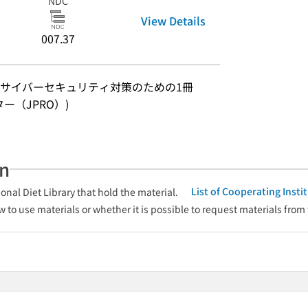
NDC
View Details
007.37
サイバーセキュリティ対策のための1冊
ンター（JPRO）)
an
List of Cooperating Inst
onal Diet Library that hold the material.
w to use materials or whether it is possible to request materials from