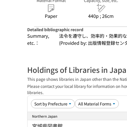
Material Format
Capacity, size, etc.
Paper
440p ; 26cm
Detailed bibliographic record
Summary,
法令を遵守し、効率的・効果的な
etc.：
(Provided by: 出版情報登録セ
Holdings of Libraries in Jap
This page shows libraries in Japan other than the Nati
Please contact your local library for information on ho
libraries.
Northern Japan
宮城県図書館