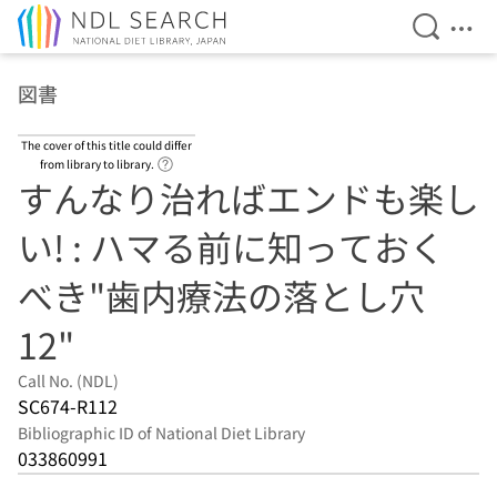
Open Se
Ope
Jump to main content
図書
The cover of this title could differ
Link to Help Page
from library to library.
すんなり治ればエンドも楽し
い! : ハマる前に知っておく
べき"歯内療法の落とし穴
12"
Call No. (NDL)
SC674-R112
Bibliographic ID of National Diet Library
033860991