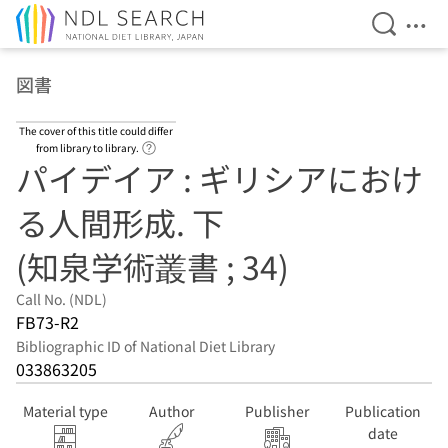
Open Se
Ope
Jump to main content
図書
The cover of this title could differ
Link to Help Page
from library to library.
パイデイア : ギリシアにおけ
る人間形成. 下
(知泉学術叢書 ; 34)
Call No. (NDL)
FB73-R2
Bibliographic ID of National Diet Library
033863205
Material type
Author
Publisher
Publication
date