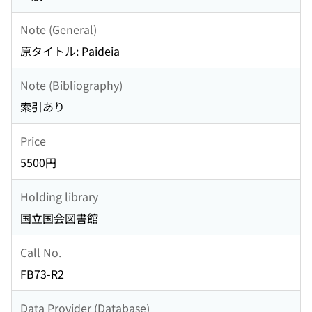
Note (General)
原タイトル: Paideia
Note (Bibliography)
索引あり
Price
5500円
Holding library
国立国会図書館
Call No.
FB73-R2
Data Provider (Database)