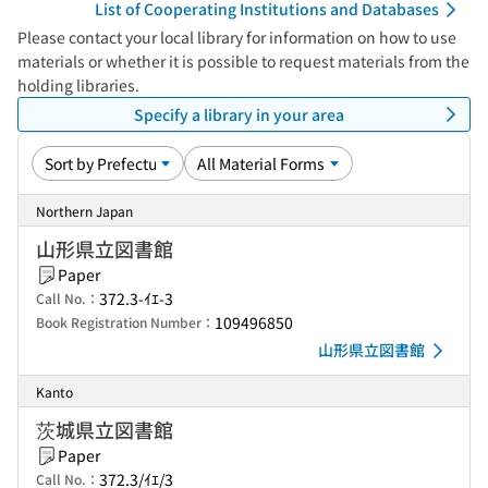
List of Cooperating Institutions and Databases
Please contact your local library for information on how to use
materials or whether it is possible to request materials from the
holding libraries.
Specify a library in your area
Northern Japan
山形県立図書館
Paper
372.3-ｲｴ-3
Call No.：
109496850
Book Registration Number：
山形県立図書館
Kanto
茨城県立図書館
Paper
372.3/ｲｴ/3
Call No.：