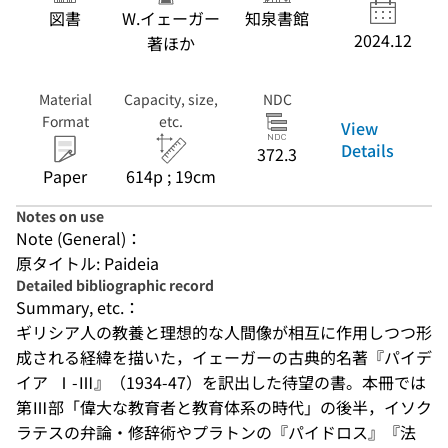
図書
W.イェーガー
知泉書館
2024.12
著ほか
Material
Capacity, size,
NDC
Format
etc.
View
Details
372.3
Paper
614p ; 19cm
Notes on use
Note (General)：
原タイトル: Paideia
Detailed bibliographic record
Summary, etc.：
ギリシア人の教養と理想的な人間像が相互に作用しつつ形
成される経緯を描いた，イェーガーの古典的名著『パイデ
イア Ⅰ-Ⅲ』（1934-47）を訳出した待望の書。本冊では
第Ⅲ部「偉大な教育者と教育体系の時代」の後半，イソク
ラテスの弁論・修辞術やプラトンの『パイドロス』『法