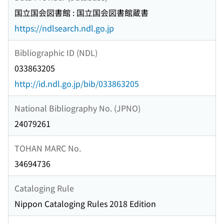
国立国会図書館 : 国立国会図書館蔵書
https://ndlsearch.ndl.go.jp
Bibliographic ID (NDL)
033863205
http://id.ndl.go.jp/bib/033863205
National Bibliography No. (JPNO)
24079261
TOHAN MARC No.
34694736
Cataloging Rule
Nippon Cataloging Rules 2018 Edition