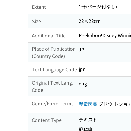
1冊(ページ付なし)
Extent
22×22cm
Size
Peekaboo!Disney Winni
Additional Title
Place of Publication
JP
(Country Code)
jpn
Text Language Code
Original Text Lang.
eng
Code
Genre/Form Terms
児童図書
ジドウ トショ
テキスト
Content Type
静止画