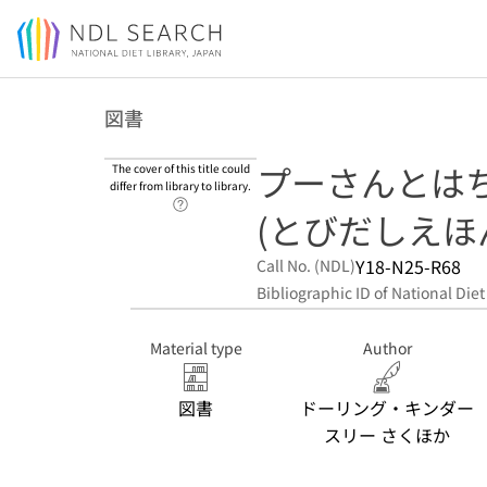
Jump to main content
図書
プーさんとは
The cover of this title could
differ from library to library.
Link to Help Page
(とびだしえほ
Y18-N25-R68
Call No. (NDL)
Bibliographic ID of National Diet
Material type
Author
図書
ドーリング・キンダー
スリー さくほか