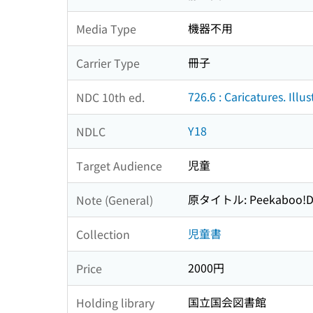
機器不用
Media Type
冊子
Carrier Type
726.6 : Caricatures. Illus
NDC 10th ed.
Y18
NDLC
児童
Target Audience
原タイトル: Peekaboo!Dis
Note (General)
児童書
Collection
2000円
Price
国立国会図書館
Holding library