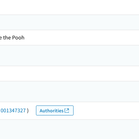
e the Pooh
(
001347327
)
Authorities