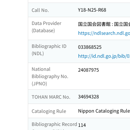
Y18-N25-R68
Call No.
Data Provider
国立国会図書館 : 国立
(Database)
https://ndlsearch.ndl.go
Bibliographic ID
033868525
(NDL)
http://id.ndl.go.jp/bib
National
24087975
Bibliography No.
(JPNO)
34694328
TOHAN MARC No.
Nippon Cataloging Rule
Cataloging Rule
Bibliographic Record
114