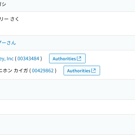
ガシ
リー さく
プーさん
ey, Inc
(
00343484
)
Authorities
ニホン カイガ
(
00429862
)
Authorities