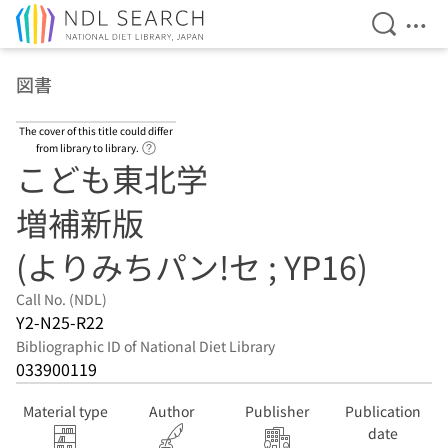
Open Se
Ope
Jump to main content
図書
The cover of this title could differ
Link to Help Page
from library to library.
こども東北学
増補新版
(よりみちパン!セ ; YP16)
Call No. (NDL)
Y2-N25-R22
Bibliographic ID of National Diet Library
033900119
Material type
Author
Publisher
Publication
date