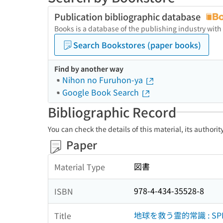
Publication bibliographic database
Books is a database of the publishing industry with
Search Bookstores (paper books)
Find by another way
Nihon no Furuhon-ya
Google Book Search
Bibliographic Record
You can check the details of this material, its authori
Paper
図書
Material Type
978-4-434-35528-8
ISBN
地球を救う霊的常識 : SPIR
Title