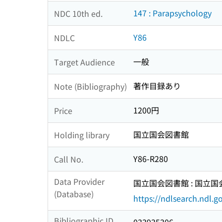
147 : Parapsychology
NDC 10th ed.
Y86
NDLC
一般
Target Audience
著作目録あり
Note (Bibliography)
1200円
Price
国立国会図書館
Holding library
Y86-R280
Call No.
Data Provider
国立国会図書館 : 国立
(Database)
https://ndlsearch.ndl.go
Bibliographic ID