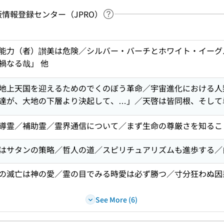
：出版情報登録センター（JPRO）
Link to Help Page
 keyword search of the table of contents
能力（者）讃美は危険／シルバー・バーチとホワイト・イーグ
禍なる哉」 他
地上天国を迎えるためのでくのぼう革命／宇宙進化における人
達が、大地の下層より決起して、…」／天啓は皆同根、そして
導霊／補助霊／霊界通信について／まず生命の尊厳さを知るこ
はサタンの策略／哲人の道／スピリチュアリズムも進歩する／
の滅亡は神の愛／霊の目でみる時愛は必ず勝つ／寸分狂わぬ因
See More (6)