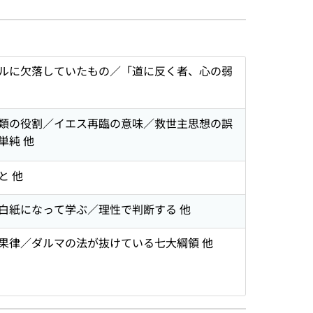
ルに欠落していたもの／「道に反く者、心の弱
類の役割／イエス再臨の意味／救世主思想の誤
単純 他
と 他
白紙になって学ぶ／理性で判断する 他
果律／ダルマの法が抜けている七大綱領 他