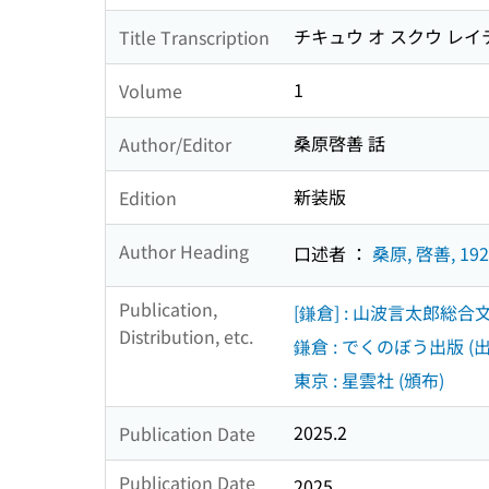
チキュウ オ スクウ レイ
Title Transcription
1
Volume
桑原啓善 話
Author/Editor
新装版
Edition
Author Heading
口述者 ：
桑原, 啓善, 192
Publication,
[鎌倉] : 山波言太郎総合
Distribution, etc.
鎌倉 : でくのぼう出版 (出
東京 : 星雲社 (頒布)
2025.2
Publication Date
Publication Date
2025