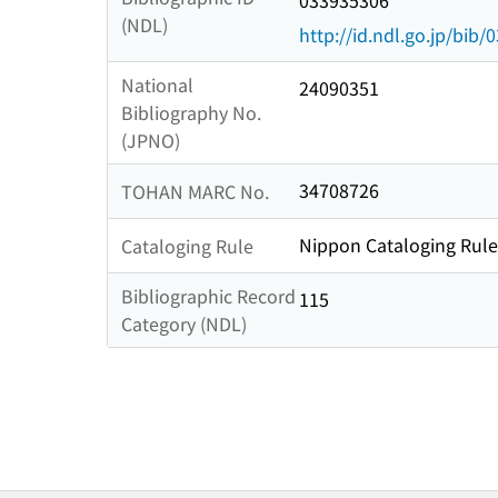
033935306
(NDL)
http://id.ndl.go.jp/bib
National
24090351
Bibliography No.
(JPNO)
34708726
TOHAN MARC No.
Nippon Cataloging Rule
Cataloging Rule
Bibliographic Record
115
Category (NDL)