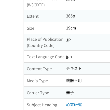
(W3CDTF)
265p
Extent
19cm
Size
Place of Publication
JP
(Country Code)
jpn
Text Language Code
テキスト
Content Type
機器不用
Media Type
冊子
Carrier Type
心霊研究
Subject Heading