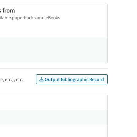
s from
vailable paperbacks and eBooks.
Output Bibliographic Record
, etc.), etc.