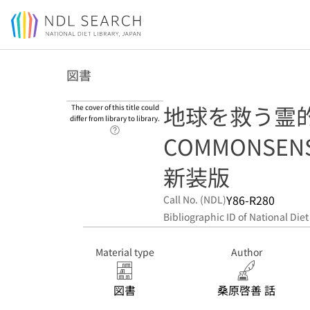
Jump to main content
図書
地球を救う霊的常識
The cover of this title could
differ from library to library.
Link to Help Page
COMMONSENS
新装版
Y86-R280
Call No. (NDL)
Bibliographic ID of National Diet
Material type
Author
図書
桑原啓善 話