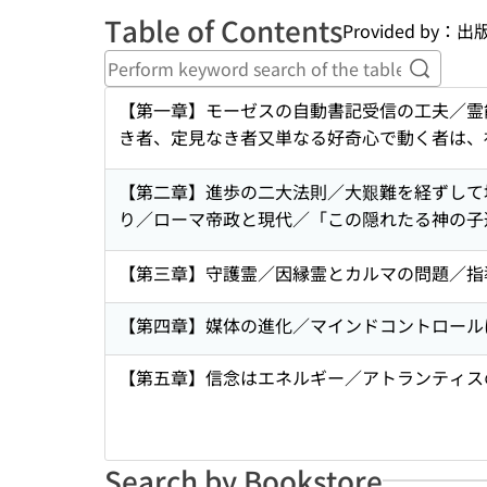
Table of Contents
Provided by
Perform
【第一章】モーゼスの自動書記受信の工夫／霊
き者、定見なき者又単なる好奇心で動く者は、
【第二章】進歩の二大法則／大艱難を経ずして
り／ローマ帝政と現代／「この隠れたる神の子
【第三章】守護霊／因縁霊とカルマの問題／指
【第四章】媒体の進化／マインドコントロール
【第五章】信念はエネルギー／アトランティス
Search by Bookstore