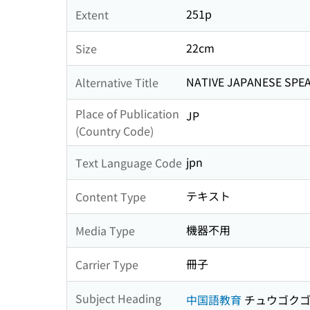
251p
Extent
22cm
Size
NATIVE JAPANESE SPE
Alternative Title
Place of Publication
JP
(Country Code)
jpn
Text Language Code
テキスト
Content Type
機器不用
Media Type
冊子
Carrier Type
Subject Heading
中国語教育
チュウゴクゴ