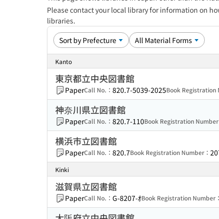
Please contact your local library for information on ho
libraries.
Kanto
東京都立中央図書館
Paper
820.7-5039-2025
Call No.：
Book Registratio
神奈川県立図書館
Paper
820.7-110
Call No.：
Book Registration Numbe
横浜市立図書館
Paper
820.7
20
Call No.：
Book Registration Number：
Kinki
滋賀県立図書館
Paper
G-8207-ｵ
Call No.：
Book Registration Number
大阪府立中央図書館