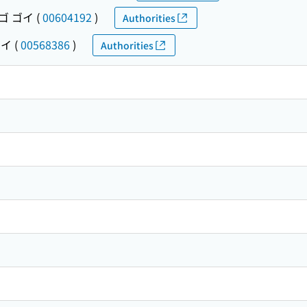
ゴ ゴイ
(
00604192
)
Authorities
ゴイ
(
00568386
)
Authorities