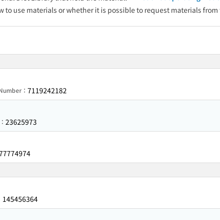
w to use materials or whether it is possible to request materials from
7119242182
n Number：
23625973
r：
77774974
145456364
：