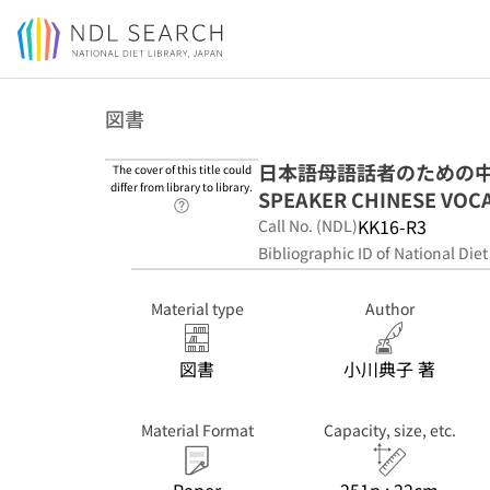
Jump to main content
図書
日本語母語話者のための中国語
The cover of this title could
differ from library to library.
SPEAKER CHINESE VOC
Link to Help Page
KK16-R3
Call No. (NDL)
Bibliographic ID of National Diet
Material type
Author
図書
小川典子 著
Material Format
Capacity, size, etc.