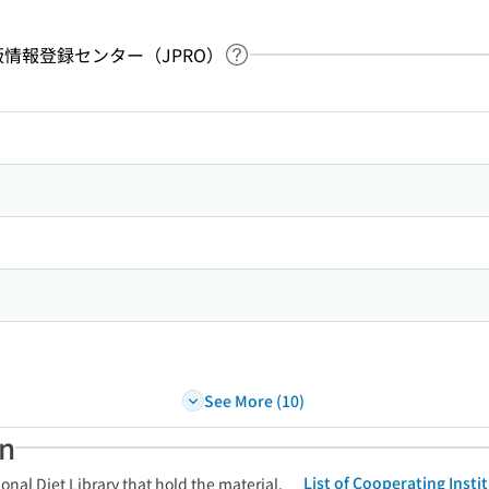
：出版情報登録センター（JPRO）
Link to Help Page
 keyword search of the table of contents
See More (10)
an
List of Cooperating Inst
onal Diet Library that hold the material.