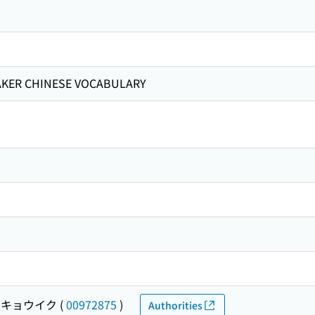
AKER CHINESE VOCABULARY
キョウイク
(
00972875
)
Authorities