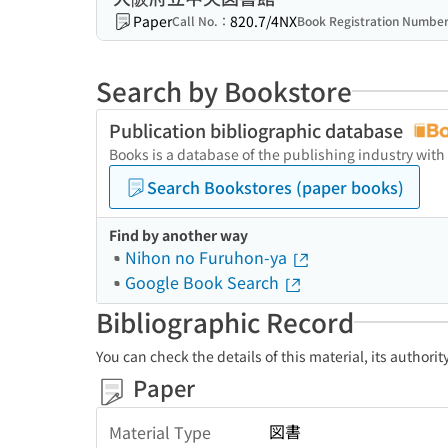
Paper
820.7/4NX
Call No.：
Book Registration Numbe
Search by Bookstore
Publication bibliographic database
Books is a database of the publishing industry with
Search Bookstores (paper books)
Find by another way
Nihon no Furuhon-ya
Google Book Search
Bibliographic Record
You can check the details of this material, its authori
Paper
図書
Material Type