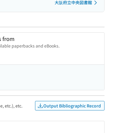
大阪府立中央図書館
s from
vailable paperbacks and eBooks.
Output Bibliographic Record
, etc.), etc.