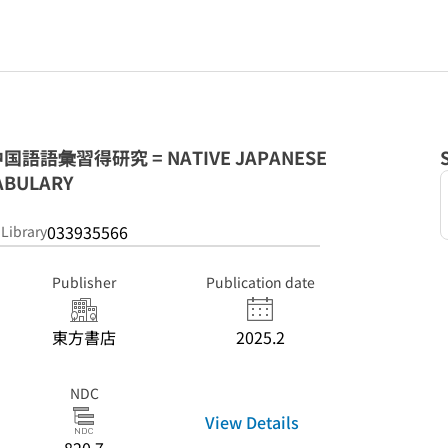
語彙習得研究 = NATIVE JAPANESE
ABULARY
033935566
 Library
Publisher
Publication date
東方書店
2025.2
NDC
View Details