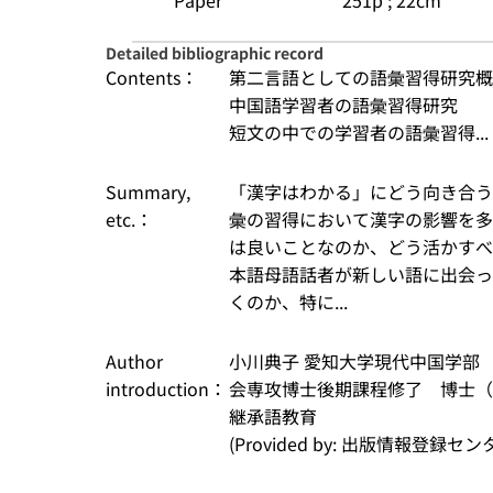
Paper
251p ; 22cm
Detailed bibliographic record
Contents：
第二言語としての語彙習得研究概
中国語学習者の語彙習得研究
短文の中での学習者の語彙習得...
Summary,
「漢字はわかる」にどう向き合う
etc.：
彙の習得において漢字の影響を多
は良いことなのか、どう活かすべ
本語母語話者が新しい語に出会っ
くのか、特に...
Author
小川典子 愛知大学現代中国学部
introduction：
会専攻博士後期課程修了　博士（
継承語教育
(Provided by: 出版情報登録セ