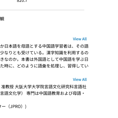
820.7
観
View All
か日本語を母語とする中国語学習者は、その語
少なりとも受けている。漢字知識を利用するの
きなのか。本書は外国語として中国語を学ぶ日
た時に、どのように語彙を処理し、習得してい
View All
　准教授 大阪大学大学院言語文化研究科言語社
言語文化学） 専門は中国語教育および母語・
ンター（JPRO）)