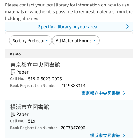
Please contact your local library for information on how to use
materials or whether it is possible to request materials from the
holding libraries.
Specify a library in your area
Kanto
東京都立中央図書館
Paper
519.6-5023-2025
Call No.：
7119383313
Book Registration Number：
東京都立中央図書館
横浜市立図書館
Paper
519
Call No.：
2077847696
Book Registration Number：
横浜市立図書館