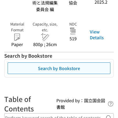
2025.2
術と法規編集
協会
委員会 編
Material
Capacity, size,
NDC
Format
etc.
View
Details
519
Paper
800p ; 26cm
Search by Bookstore
Search by Bookstore
Table of
Provided by：国立国会図
Lin
Contents
書館