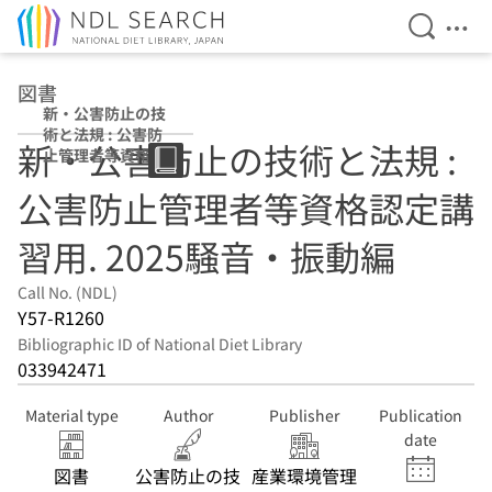
Open Se
Ope
Jump to main content
図書
新・公害防止の技
術と法規 : 公害防
新・公害防止の技術と法規 :
止管理者等資格認
定講習用 2025騒
公害防止管理者等資格認定講
音・振動編
習用. 2025騒音・振動編
Call No. (NDL)
Y57-R1260
Bibliographic ID of National Diet Library
033942471
Material type
Author
Publisher
Publication
date
図書
公害防止の技
産業環境管理