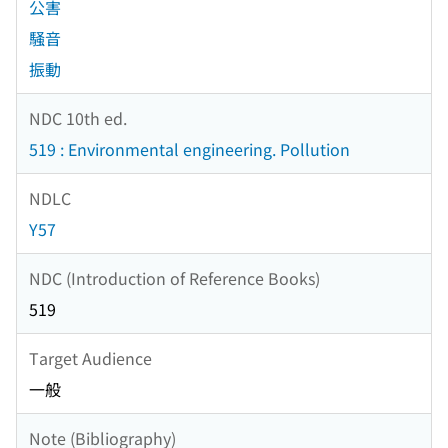
公害
騒音
振動
NDC 10th ed.
519 : Environmental engineering. Pollution
NDLC
Y57
NDC (Introduction of Reference Books)
519
Target Audience
一般
Note (Bibliography)