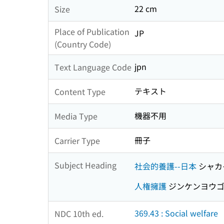
22 cm
Size
Place of Publication
JP
(Country Code)
jpn
Text Language Code
テキスト
Content Type
機器不用
Media Type
冊子
Carrier Type
Subject Heading
社会的養護--日本
シャカ
人権擁護
ジンケンヨウ
369.43 : Social welfare
NDC 10th ed.