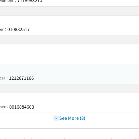
7118988210
n Number：
010832517
ber：
1212671166
mber：
0016884603
mber：
See More (8)