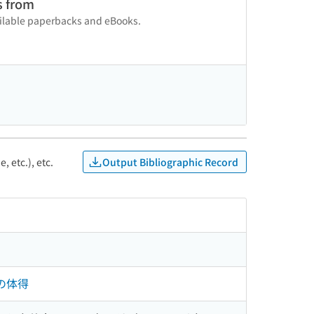
s from
vailable paperbacks and eBooks.
Output Bibliographic Record
, etc.), etc.
の体得