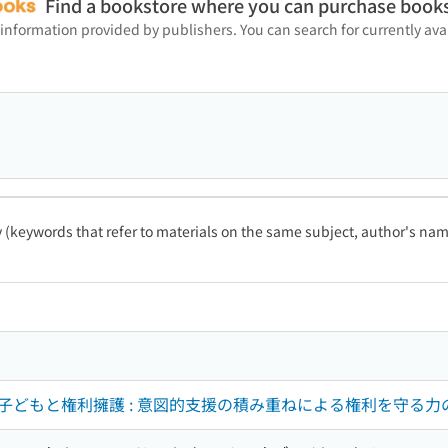
Find a bookstore where you can purchase book
 information provided by publishers. You can search for currently a
ty (keywords that refer to materials on the same subject, author's name
子どもと権利擁護 : 意図的支援の積み重ねによる権利を守る力