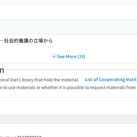
―社会的養護の立場から
See More (33)
an
List of Cooperating Inst
onal Diet Library that hold the material.
w to use materials or whether it is possible to request materials from