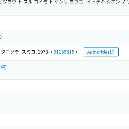
ツヨウ ト スル コドモ ト ケンリ ヨウゴ : イトテキ シエン ノ 
0
タニグチ, スミヨ, 1973-
(
01155815
)
Authorities
版)