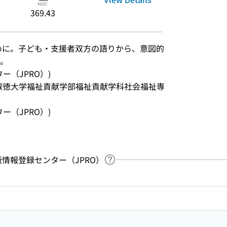
369.43
めに。子ども・支援者双方の語りから、意図的
。
ンター（JPRO）)
愛知淑徳大学福祉貢献学部福祉貢献学科社会福祉専
ンター（JPRO）)
：出版情報登録センター（JPRO）
Link to Help Page
 keyword search of the table of contents