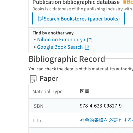
Publication bibliographic database
Books is a database of the publishing industry with
Search Bookstores (paper books)
Find by another way
Nihon no Furuhon-ya
Google Book Search
Bibliographic Record
You can check the details of this material, its authori
Paper
図書
Material Type
978-4-623-09827-9
ISBN
社会的養護を必要とする
Title