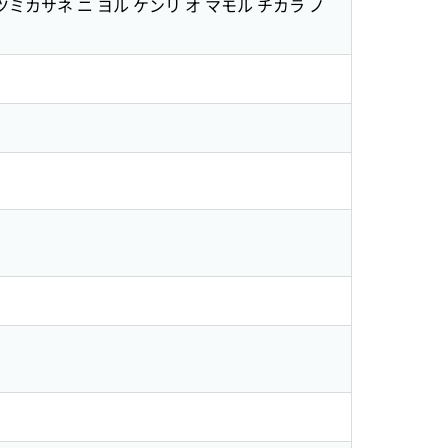
ツミカサネ ニ ヨル ケンリ オ マモル チカラ ノ