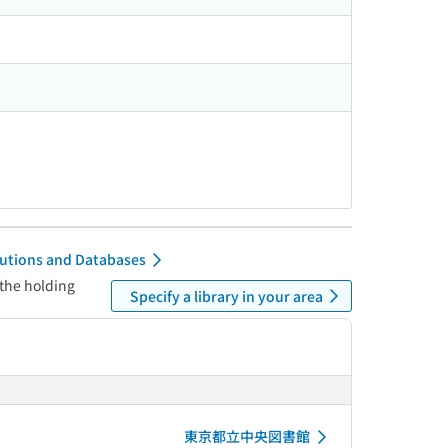
itutions and Databases
 the holding
Specify a library in your area
東京都立中央図書館