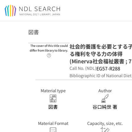
Jump to main content
図書
社会的養護を必要とする子
The cover of this title could
differ from library to library.
る権利を守る力の体得
Link to Help Page
(Minerva社会福祉叢書 ; 7
EG57-R288
Call No. (NDL)
Bibliographic ID of National Diet
Material type
Author
図書
谷口純世 著
Material Format
Capacity, size, etc.