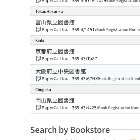
Paper
369.4-6716-2025
Call No.：
Book Registratio
Tokai/Hokuriku
富山県立図書館
Paper
369.4/1451/
Call No.：
Book Registration Num
Kinki
京都府立図書館
Paper
369.43/Ta87
Call No.：
大阪府立中央図書館
Paper
369.43/67NX
Call No.：
Book Registration Nu
Chugoku
岡山県立図書館
Paper
369.43/ﾀﾆ25/
Call No.：
Book Registration Nu
Search by Bookstore