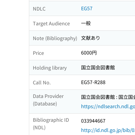
EG57
NDLC
一般
Target Audience
文献あり
Note (Bibliography)
6000円
Price
国立国会図書館
Holding library
EG57-R288
Call No.
Data Provider
国立国会図書館 : 国立
(Database)
https://ndlsearch.ndl.go
Bibliographic ID
033944667
(NDL)
http://id.ndl.go.jp/bib