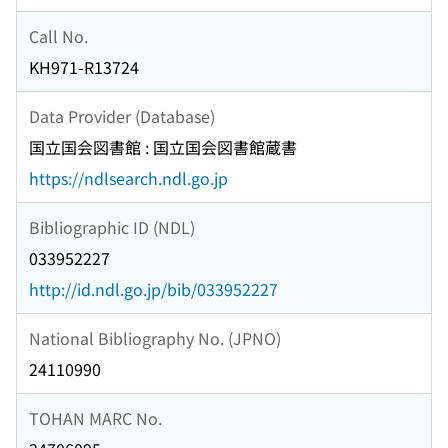
Call No.
KH971-R13724
Data Provider (Database)
国立国会図書館 : 国立国会図書館蔵書
https://ndlsearch.ndl.go.jp
Bibliographic ID (NDL)
033952227
http://id.ndl.go.jp/bib/033952227
National Bibliography No. (JPNO)
24110990
TOHAN MARC No.