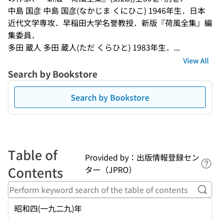
中島 国彦 中島 国彦(なかじま くにひこ) 1946年生．日本
近代文学専攻．早稲田大学名誉教授．新版『荷風全集』編
集委員．
多田 蔵人 多田 蔵人(ただ くらひと) 1983年生．...
View All
Search by Bookstore
Search by Bookstore
Table of
Provided by：出版情報登録セン
Lin
Contents
ター（JPRO）
Perf
昭和四(一九二九)年