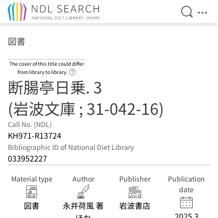
Open Se
Ope
Jump to main content
図書
The cover of this title could differ
Link to Help Page
from library to library.
断腸亭日乗. 3
(岩波文庫 ; 31-042-16)
Call No. (NDL)
KH971-R13724
Bibliographic ID of National Diet Library
033952227
Material type
Author
Publisher
Publication
date
図書
永井荷風 著
岩波書店
2025.3
ほか