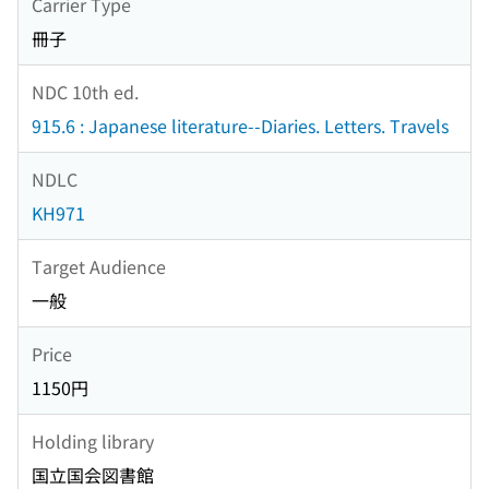
Carrier Type
冊子
NDC 10th ed.
915.6 : Japanese literature--Diaries. Letters. Travels
NDLC
KH971
Target Audience
一般
Price
1150円
Holding library
国立国会図書館