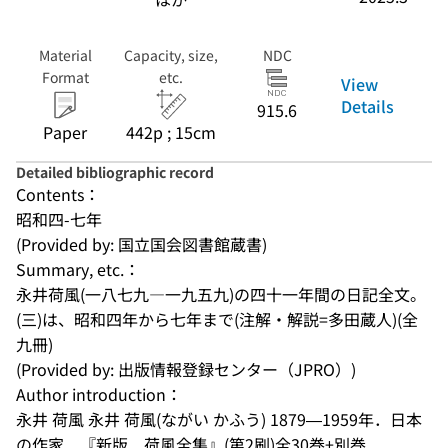
Material
Capacity, size,
NDC
Format
etc.
View
Details
915.6
Paper
442p ; 15cm
Detailed bibliographic record
Contents：
昭和四-七年
(Provided by: 国立国会図書館蔵書)
Summary, etc.：
永井荷風(一八七九―一九五九)の四十一年間の日記全文。
(三)は、昭和四年から七年まで(注解・解説=多田蔵人)(全
九冊)
(Provided by: 出版情報登録センター（JPRO）)
Author introduction：
永井 荷風 永井 荷風(ながい かふう) 1879—1959年．日本
の作家．『新版 荷風全集』(第2刷)全30巻+別巻．