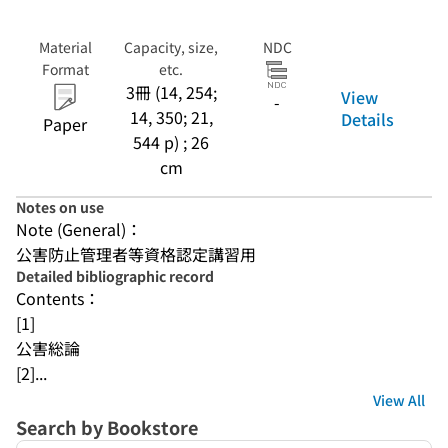
Material
Capacity, size,
NDC
Format
etc.
3冊 (14, 254;
View
-
14, 350; 21,
Details
Paper
544 p) ; 26
cm
Notes on use
Note (General)：
公害防止管理者等資格認定講習用
Detailed bibliographic record
Contents：
[1]
公害総論
[2]...
View All
Search by Bookstore