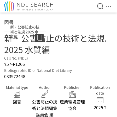
Open Se
Ope
Jump to main content
図書
新・公害防止の技
術と法規 2025 水
新・公害防止の技術と法規.
質編
2025 水質編
Call No. (NDL)
Y57-R1266
Bibliographic ID of National Diet Library
033972448
Material type
Author
Publisher
Publication
date
図書
公害防止の技
産業環境管理
2025.2
術と法規編集
協会
委員会 編