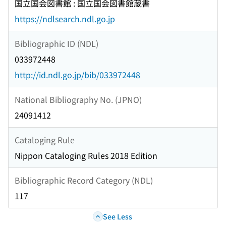
国立国会図書館 : 国立国会図書館蔵書
https://ndlsearch.ndl.go.jp
Bibliographic ID (NDL)
033972448
http://id.ndl.go.jp/bib/033972448
National Bibliography No. (JPNO)
24091412
Cataloging Rule
Nippon Cataloging Rules 2018 Edition
Bibliographic Record Category (NDL)
117
See Less