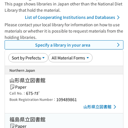
This page shows libraries in Japan other than the National Diet
Library that hold the material.
List of Cooperating Institutions and Databases
Please contact your local library for information on how to use
materials or whether it is possible to request materials from the
holding libraries.
Specify a library in your area
Northern Japan
山形県立図書館
Paper
675-ﾅｶﾞ
Call No.：
109489861
Book Registration Number：
山形県立図書館
福島県立図書館
Paper