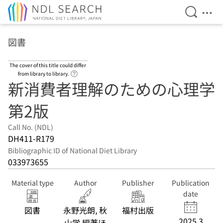
Open Se
Ope
Jump to main content
図書
The cover of this title could differ
Link to Help Page
from library to library.
新消費者理解のための心理学
第2版
Call No. (NDL)
DH411-R179
Bibliographic ID of National Diet Library
033973655
Material type
Author
Publisher
Publication
date
図書
永野光朗, 秋
福村出版
2025.3
山学 編著ほ