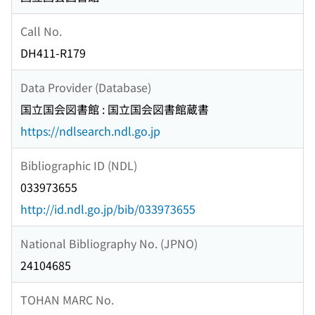
Call No.
DH411-R179
Data Provider (Database)
国立国会図書館 : 国立国会図書館蔵書
https://ndlsearch.ndl.go.jp
Bibliographic ID (NDL)
033973655
http://id.ndl.go.jp/bib/033973655
National Bibliography No. (JPNO)
24104685
TOHAN MARC No.