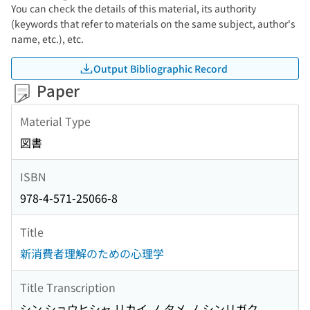
You can check the details of this material, its authority
(keywords that refer to materials on the same subject, author's
name, etc.), etc.
Output Bibliographic Record
Paper
Material Type
図書
ISBN
978-4-571-25066-8
Title
新消費者理解のための心理学
Title Transcription
シン ショウヒシャ リカイ ノ タメ ノ シンリガク