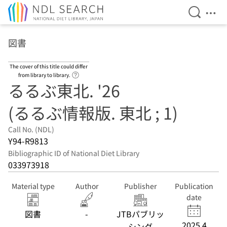
Open Se
Ope
Jump to main content
図書
The cover of this title could differ
Link to Help Page
from library to library.
るるぶ東北. '26
(るるぶ情報版. 東北 ; 1)
Call No. (NDL)
Y94-R9813
Bibliographic ID of National Diet Library
033973918
Material type
Author
Publisher
Publication
date
図書
-
JTBパブリッ
2025.4
シング