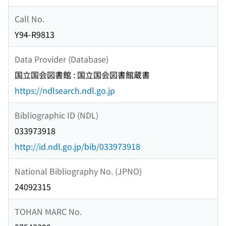
Call No.
Y94-R9813
Data Provider (Database)
国立国会図書館 : 国立国会図書館蔵書
https://ndlsearch.ndl.go.jp
Bibliographic ID (NDL)
033973918
http://id.ndl.go.jp/bib/033973918
National Bibliography No. (JPNO)
24092315
TOHAN MARC No.