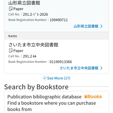
山形県立図書館
Paper
291.2-ｼﾞｴ-2026
Call No.：
109490711
Book Registration Number：
山形県立図書館
Kanto
さいたま市立中央図書館
Paper
291.2 ﾙﾙ
Call No.：
01190913366
Book Registration Number：
さいたま市立中央図書館
See More (17)
Search by Bookstore
Publication bibliographic database
Find a bookstore where you can purchase
books from