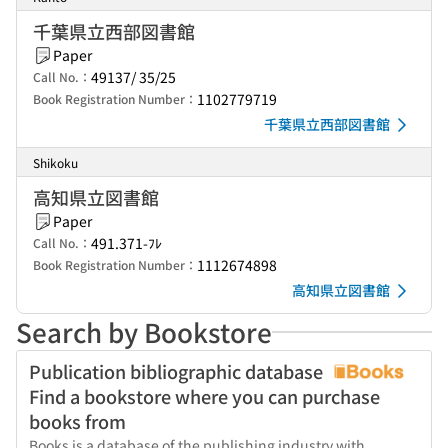
千葉県立西部図書館
Paper
49137/ 35/25
Call No.：
1102779719
Book Registration Number：
千葉県立西部図書館
Shikoku
高知県立図書館
Paper
491.371-ﾌﾚ
Call No.：
1112674898
Book Registration Number：
高知県立図書館
Search by Bookstore
Publication bibliographic database
Find a bookstore where you can purchase
books from
Books is a database of the publishing industry with