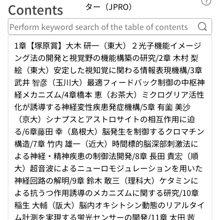
Lin
Contents
ター（JPRO）
Perf
1章【塚原賞】大木 研一（東大）２光子機能イメージ
ング法の開発と視覚野の機能構築の研究/2章 木村 梨
絵（東大）安定した視知覚に関わる情報表現機構/3章
武井 智彦（玉川大）最適フィードバック制御の中枢神
経メカニズム/4章橋本 恵（お茶大）ミクログリア活性
化が誘導する神経変性疾患発症機構/5章 有薗 美沙
（京大）シナプスとアストロサイトの相互作用に迫
る/6章藤田 幸（島根大）脳発生を制御するクロマチン
構造/7章 竹内 雄一（近大）時間標的脳深部刺激法に
よる神経・精神疾患の制御法開発/8章 長田 貴宏（順
大）超音波によるニューロモジュレーションを用いた
神経回路の解明/9章 鈴木 敢三（理科大）ケタミンに
よる抗うつ作用誘導のメカニズムに関する研究/10章
稲生 大輔（阪大）脳内オキシトシン動態のリアルタイ
ム計測を実現する蛍光センサーの開発/11章 太田 茜