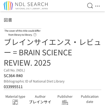
Open Se
Ope
Jump to main content
図書
The cover of this title could differ
Link to Help Page
from library to library.
ブレインサイエンス・レビュ
ー = BRAIN SCIENCE
REVIEW. 2025
Call No. (NDL)
SC364-R40
Bibliographic ID of National Diet Library
033995511
Material type
Author
Publisher
Publication
ブレインサイ
date