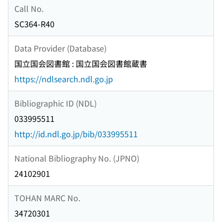
Call No.
SC364-R40
Data Provider (Database)
国立国会図書館 : 国立国会図書館蔵書
https://ndlsearch.ndl.go.jp
Bibliographic ID (NDL)
033995511
http://id.ndl.go.jp/bib/033995511
National Bibliography No. (JPNO)
24102901
TOHAN MARC No.
34720301