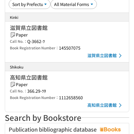
Kinki
滋賀県立図書館
Paper
Q-3662-ﾂ
Call No.：
145507075
Book Registration Number：
滋賀県立図書館
Shikoku
高知県立図書館
Paper
366.29-ﾂﾀ
Call No.：
1112658560
Book Registration Number：
高知県立図書館
Search by Bookstore
Publication bibliographic database