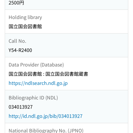
2500円
Holding library
国立国会図書館
Call No.
Y54-R2400
Data Provider (Database)
国立国会図書館 : 国立国会図書館蔵書
https://ndlsearch.ndl.go.jp
Bibliographic ID (NDL)
034013927
http://id.ndl.go.jp/bib/034013927
National Bibliography No. (JPNO)