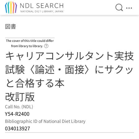
Open Se
Ope
Jump to main content
図書
The cover of this title could differ
Link to Help Page
from library to library.
キャリアコンサルタント実技
試験〈論述・面接〉にサクッ
と合格する本
改訂版
Call No. (NDL)
Y54-R2400
Bibliographic ID of National Diet Library
034013927