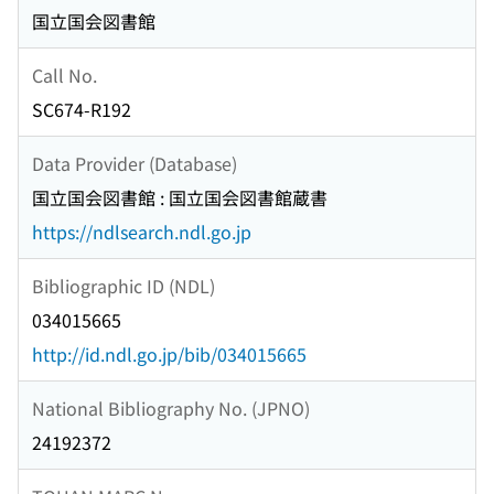
国立国会図書館
Call No.
SC674-R192
Data Provider (Database)
国立国会図書館 : 国立国会図書館蔵書
https://ndlsearch.ndl.go.jp
Bibliographic ID (NDL)
034015665
http://id.ndl.go.jp/bib/034015665
National Bibliography No. (JPNO)
24192372