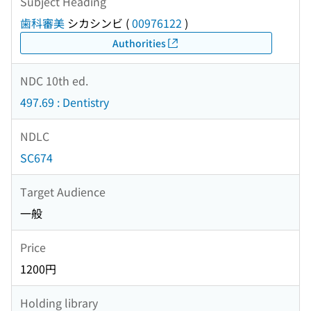
Subject Heading
歯科審美
シカシンビ
(
00976122
)
Authorities
NDC 10th ed.
497.69 : Dentistry
NDLC
SC674
Target Audience
一般
Price
1200円
Holding library