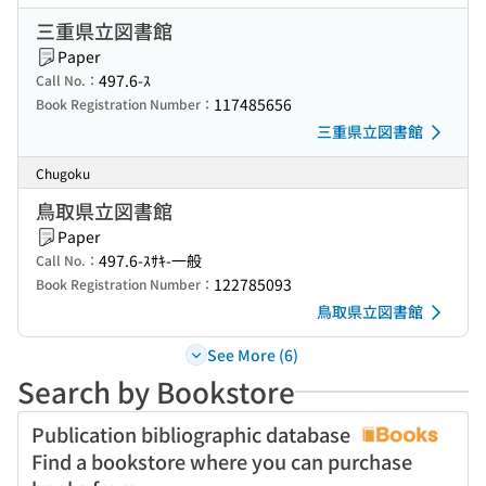
三重県立図書館
Paper
497.6-ｽ
Call No.：
117485656
Book Registration Number：
三重県立図書館
Chugoku
鳥取県立図書館
Paper
497.6-ｽｻｷ-一般
Call No.：
122785093
Book Registration Number：
鳥取県立図書館
See More (6)
Search by Bookstore
Publication bibliographic database
Find a bookstore where you can purchase