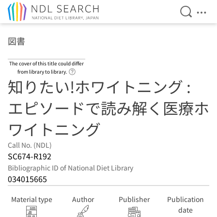
Open Se
Ope
Jump to main content
図書
The cover of this title could differ
Link to Help Page
from library to library.
知りたい!ホワイトニング :
エピソードで読み解く医療ホ
ワイトニング
Call No. (NDL)
SC674-R192
Bibliographic ID of National Diet Library
034015665
Material type
Author
Publisher
Publication
date