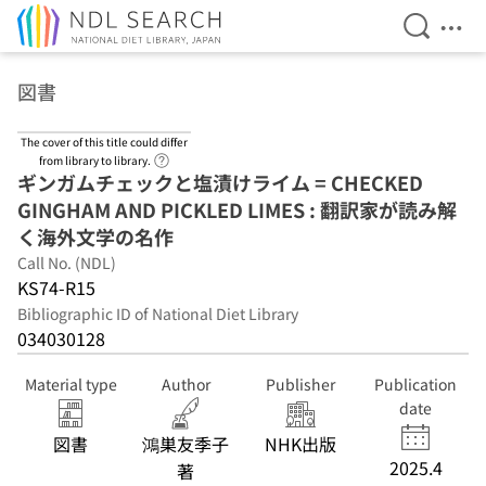
Open Se
Ope
Jump to main content
図書
The cover of this title could differ
Link to Help Page
from library to library.
ギンガムチェックと塩漬けライム = CHECKED
GINGHAM AND PICKLED LIMES : 翻訳家が読み解
く海外文学の名作
Call No. (NDL)
KS74-R15
Bibliographic ID of National Diet Library
034030128
Material type
Author
Publisher
Publication
date
図書
鴻巣友季子
NHK出版
2025.4
著