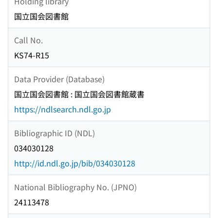
Holding library
国立国会図書館
Call No.
KS74-R15
Data Provider (Database)
国立国会図書館 : 国立国会図書館蔵書
https://ndlsearch.ndl.go.jp
Bibliographic ID (NDL)
034030128
http://id.ndl.go.jp/bib/034030128
National Bibliography No. (JPNO)
24113478