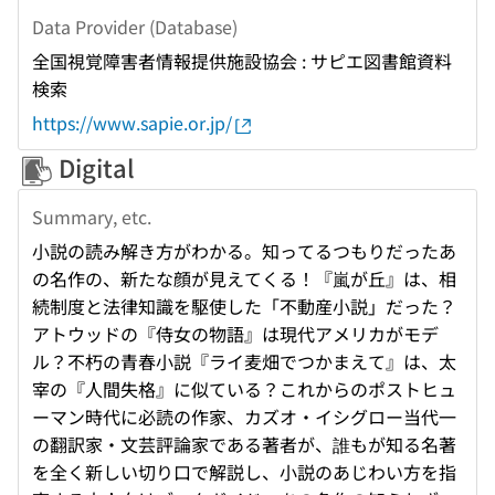
Data Provider (Database)
全国視覚障害者情報提供施設協会 : サピエ図書館資料
検索
https://www.sapie.or.jp/
Digital
Summary, etc.
小説の読み解き方がわかる。知ってるつもりだったあ
の名作の、新たな顔が見えてくる！『嵐が丘』は、相
続制度と法律知識を駆使した「不動産小説」だった？
アトウッドの『侍女の物語』は現代アメリカがモデ
ル？不朽の青春小説『ライ麦畑でつかまえて』は、太
宰の『人間失格』に似ている？これからのポストヒュ
ーマン時代に必読の作家、カズオ・イシグロー当代一
の翻訳家・文芸評論家である著者が、誰もが知る名著
を全く新しい切り口で解説し、小説のあじわい方を指