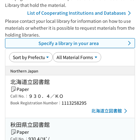
Library that hold the material.
List of Cooperating Institutions and Databases
Please contact your local library for information on how to use
materials or whether it is possible to request materials from the
holding libraries.
Specify a library in your area
Northern Japan
北海道立図書館
Paper
９３０．４／ＫＯ
Call No.：
1113258295
Book Registration Number：
北海道立図書館
秋田県立図書館
Paper
930.4/ｺｷﾞ/
Call No.：