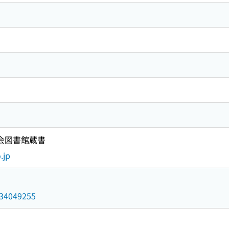
国会図書館蔵書
.jp
/034049255