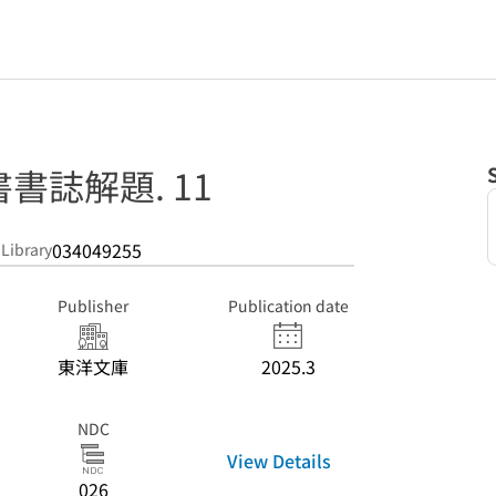
書誌解題. 11
034049255
 Library
Publisher
Publication date
東洋文庫
2025.3
NDC
View Details
026