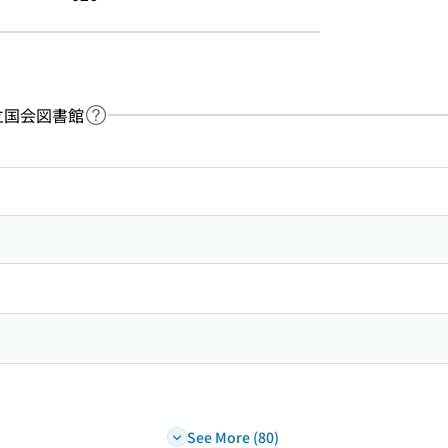
：国立国会図書館
Link to Help Page
 keyword search of the table of contents
See More (80)