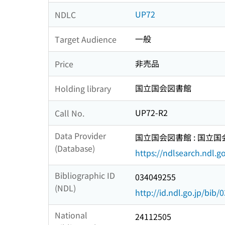
UP72
NDLC
一般
Target Audience
非売品
Price
国立国会図書館
Holding library
UP72-R2
Call No.
Data Provider
国立国会図書館 : 国立
(Database)
https://ndlsearch.ndl.go
Bibliographic ID
034049255
(NDL)
http://id.ndl.go.jp/bib
National
24112505