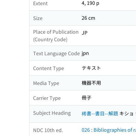
4, 190 p
Extent
26 cm
Size
Place of Publication
JP
(Country Code)
jpn
Text Language Code
テキスト
Content Type
機器不用
Media Type
冊子
Carrier Type
Subject Heading
稀書--書目--解題
キショ 
026 : Bibliographies of 
NDC 10th ed.