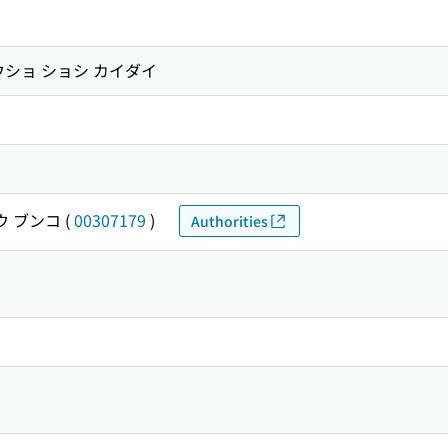
ウショ ショシ カイダイ
ウ ブンコ
(
00307179
)
Authorities