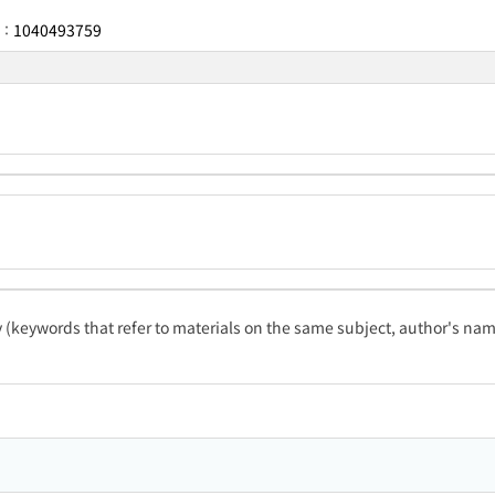
1040493759
r：
ty (keywords that refer to materials on the same subject, author's name