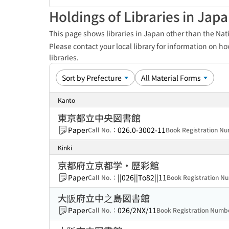
Holdings of Libraries in Jap
This page shows libraries in Japan other than the Nati
Please contact your local library for information on ho
libraries.
Kanto
東京都立中央図書館
Paper
026.0-3002-11
Call No.：
Book Registration 
Kinki
京都府立京都学・歴彩館
Paper
||026||To82||11
Call No.：
Book Registration 
大阪府立中之島図書館
Paper
026/2NX/11
Call No.：
Book Registration Num