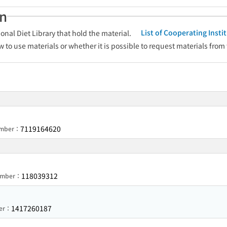
an
List of Cooperating Inst
onal Diet Library that hold the material.
w to use materials or whether it is possible to request materials from
7119164620
Number：
118039312
Number：
1417260187
ber：