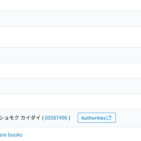
ショモク カイダイ
(
00587496
)
Authorities
rare books