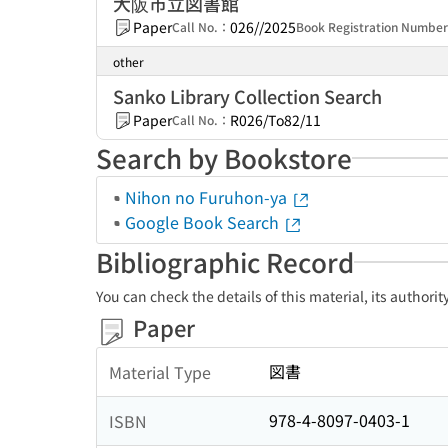
大阪市立図書館
Paper
026//2025
Call No.：
Book Registration Numbe
other
Sanko Library Collection Search
Paper
R026/To82/11
Call No.：
Search by Bookstore
Nihon no Furuhon-ya
Google Book Search
Bibliographic Record
You can check the details of this material, its authori
Paper
図書
Material Type
978-4-8097-0403-1
ISBN