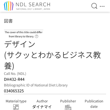
Open Se
Ope
Jump to main content
図書
The cover of this title could differ
Link to Help Page
from library to library.
デザイン
(サクッとわかるビジネス教
養)
Call No. (NDL)
DH432-R44
Bibliographic ID of National Diet Library
034065325
Material type
Author
Publisher
Publication
ダイナマイ
date