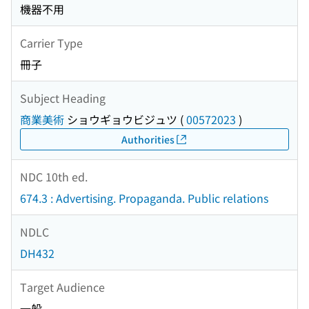
機器不用
Carrier Type
冊子
Subject Heading
商業美術
ショウギョウビジュツ
(
00572023
)
Authorities
NDC 10th ed.
674.3 : Advertising. Propaganda. Public relations
NDLC
DH432
Target Audience
一般