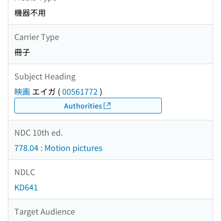
機器不用
Carrier Type
冊子
Subject Heading
映画
エイガ
(
00561772
)
Authorities
NDC 10th ed.
778.04 : Motion pictures
NDLC
KD641
Target Audience