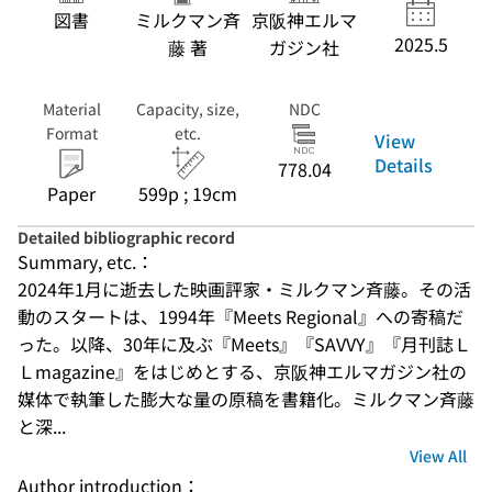
図書
ミルクマン斉
京阪神エルマ
2025.5
藤 著
ガジン社
Material
Capacity, size,
NDC
Format
etc.
View
Details
778.04
Paper
599p ; 19cm
Detailed bibliographic record
Summary, etc.：
2024年1月に逝去した映画評家・ミルクマン斉藤。その活
動のスタートは、1994年『Meets Regional』への寄稿だ
った。以降、30年に及ぶ『Meets』『SAVVY』『月刊誌Ｌ
Ｌmagazine』をはじめとする、京阪神エルマガジン社の
媒体で執筆した膨大な量の原稿を書籍化。ミルクマン斉藤
と深...
View All
Author introduction：