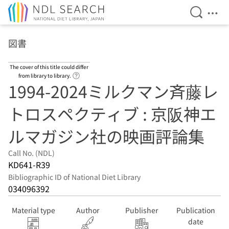
Open Se
Ope
Jump to main content
図書
The cover of this title could differ
Link to Help Page
from library to library.
1994-2024ミルクマン斉藤レ
トロスペクティブ : 京阪神エ
ルマガジン社の映画評論集
Call No. (NDL)
KD641-R39
Bibliographic ID of National Diet Library
034096392
Material type
Author
Publisher
Publication
date