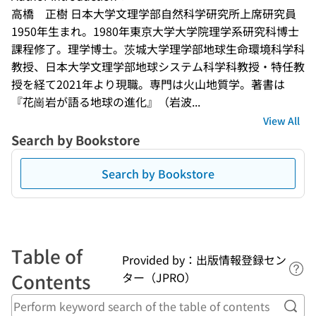
高橋　正樹 日本大学文理学部自然科学研究所上席研究員 
1950年生まれ。1980年東京大学大学院理学系研究科博士
課程修了。理学博士。茨城大学理学部地球生命環境科学科
教授、日本大学文理学部地球システム科学科教授・特任教
授を経て2021年より現職。専門は火山地質学。著書は
『花崗岩が語る地球の進化』（岩波...
View All
Search by Bookstore
Search by Bookstore
Table of
Provided by：出版情報登録セン
Lin
Contents
ター（JPRO）
Perf