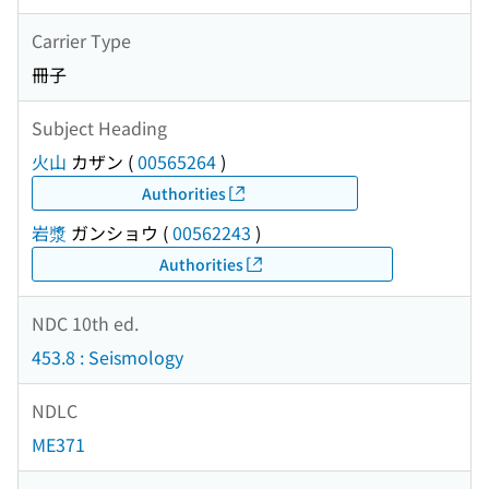
Carrier Type
冊子
Subject Heading
火山
カザン
(
00565264
)
Authorities
岩漿
ガンショウ
(
00562243
)
Authorities
NDC 10th ed.
453.8 : Seismology
NDLC
ME371