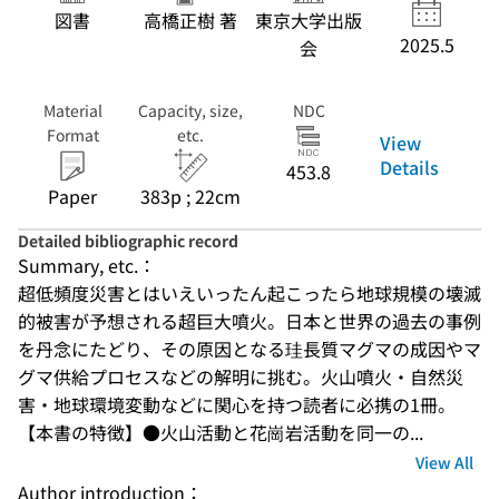
図書
高橋正樹 著
東京大学出版
2025.5
会
Material
Capacity, size,
NDC
Format
etc.
View
Details
453.8
Paper
383p ; 22cm
Detailed bibliographic record
Summary, etc.：
超低頻度災害とはいえいったん起こったら地球規模の壊滅
的被害が予想される超巨大噴火。日本と世界の過去の事例
を丹念にたどり、その原因となる珪長質マグマの成因やマ
グマ供給プロセスなどの解明に挑む。火山噴火・自然災
害・地球環境変動などに関心を持つ読者に必携の1冊。
【本書の特徴】●火山活動と花崗岩活動を同一の...
View All
Author introduction：