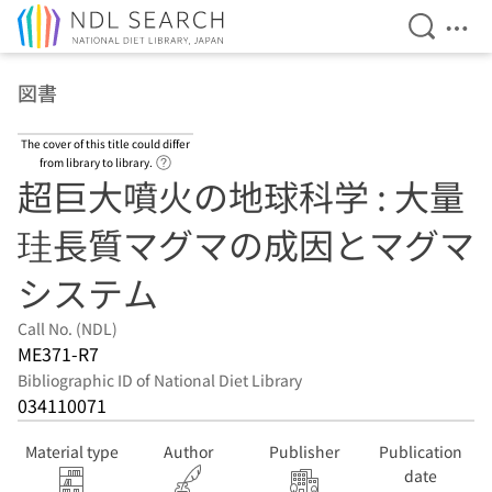
Open Se
Ope
Jump to main content
図書
The cover of this title could differ
Link to Help Page
from library to library.
超巨大噴火の地球科学 : 大量
珪長質マグマの成因とマグマ
システム
Call No. (NDL)
ME371-R7
Bibliographic ID of National Diet Library
034110071
Material type
Author
Publisher
Publication
date