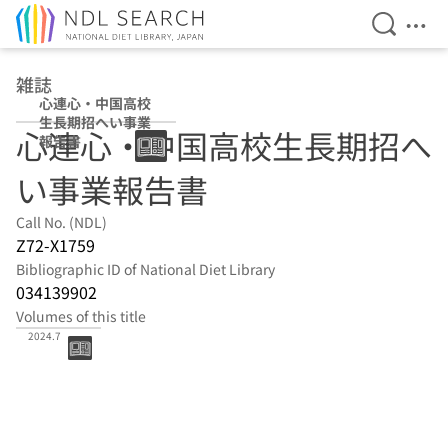
Open Se
Ope
Jump to main content
雑誌
心連心・中国高校
生長期招へい事業
心連心・中国高校生長期招へ
報告書
い事業報告書
Call No. (NDL)
Z72-X1759
Bibliographic ID of National Diet Library
034139902
Volumes of this title
15:2023.9-
2024.7