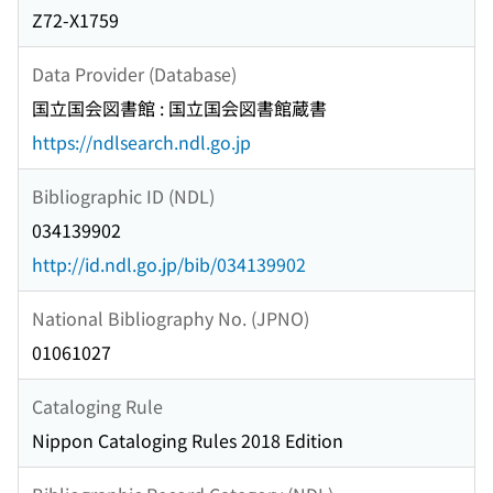
Z72-X1759
Data Provider (Database)
国立国会図書館 : 国立国会図書館蔵書
https://ndlsearch.ndl.go.jp
Bibliographic ID (NDL)
034139902
http://id.ndl.go.jp/bib/034139902
National Bibliography No. (JPNO)
01061027
Cataloging Rule
Nippon Cataloging Rules 2018 Edition