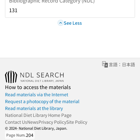
Bibliographic Record Category (NDL)
131
See Less
言語：日本語
How to access the materials
Read materials via the Internet
Request a photocopy of the material
Read materials at the library
National Diet Library Home Page
Contact Us
News
Privacy Policy
Site Policy
© 2024- National Diet Library, Japan.
204
Page Num.