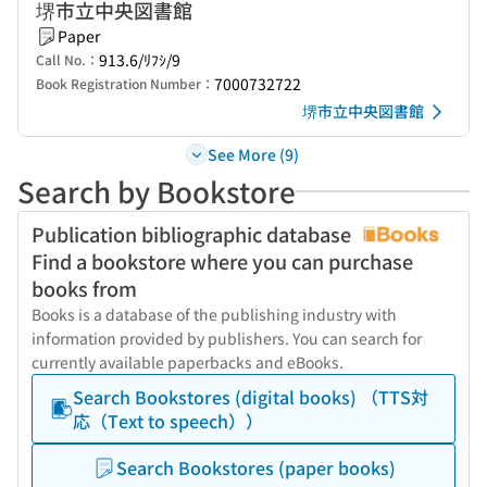
堺市立中央図書館
Paper
913.6/ﾘﾌｼ/9
Call No.：
7000732722
Book Registration Number：
堺市立中央図書館
See More (9)
Search by Bookstore
Publication bibliographic database
Find a bookstore where you can purchase
books from
Books is a database of the publishing industry with
information provided by publishers. You can search for
currently available paperbacks and eBooks.
Search Bookstores (digital books) （TTS対
応（Text to speech））
Search Bookstores (paper books)