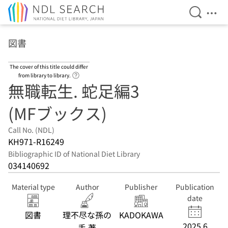
Open Se
Ope
Jump to main content
図書
The cover of this title could differ
Link to Help Page
from library to library.
無職転生. 蛇足編3
(MFブックス)
Call No. (NDL)
KH971-R16249
Bibliographic ID of National Diet Library
034140692
Material type
Author
Publisher
Publication
date
図書
理不尽な孫の
KADOKAWA
2025.6
手 著