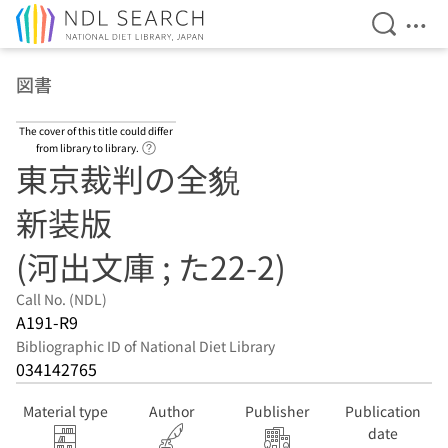
Open Se
Ope
Jump to main content
図書
The cover of this title could differ
Link to Help Page
from library to library.
東京裁判の全貌
新装版
(河出文庫 ; た22-2)
Call No. (NDL)
A191-R9
Bibliographic ID of National Diet Library
034142765
Material type
Author
Publisher
Publication
date