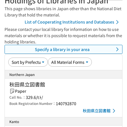
Holdings of Libraries in Japan
This page shows libraries in Japan other than the National Diet
Library that hold the material.
List of Cooperating Institutions and Databases
Please contact your local library for information on how to use
materials or whether it is possible to request materials from the
holding libraries.
Specify a library in your area
Northern Japan
秋田県立図書館
Paper
329.6/ﾋﾄ/
Call No.：
140792870
Book Registration Number：
秋田県立図書館
Kanto