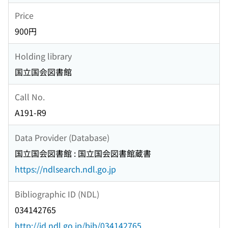
Price
900円
Holding library
国立国会図書館
Call No.
A191-R9
Data Provider (Database)
国立国会図書館 : 国立国会図書館蔵書
https://ndlsearch.ndl.go.jp
Bibliographic ID (NDL)
034142765
http://id.ndl.go.jp/bib/034142765