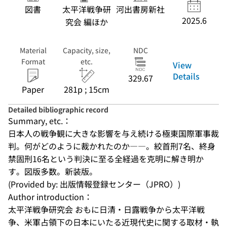
図書
太平洋戦争研
河出書房新社
2025.6
究会 編ほか
Material
Capacity, size,
NDC
Format
etc.
View
Details
329.67
Paper
281p ; 15cm
Detailed bibliographic record
Summary, etc.：
日本人の戦争観に大きな影響を与え続ける極東国際軍事裁
判。何がどのように裁かれたのか――。絞首刑7名、終身
禁固刑16名という判決に至る全経過を克明に解き明か
す。図版多数。新装版。
(Provided by: 出版情報登録センター（JPRO）)
Author introduction：
太平洋戦争研究会 おもに日清・日露戦争から太平洋戦
争、米軍占領下の日本にいたる近現代史に関する取材・執