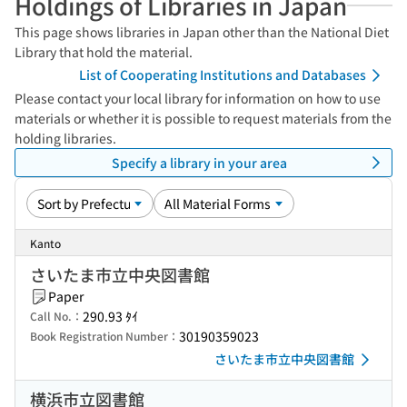
Holdings of Libraries in Japan
This page shows libraries in Japan other than the National Diet
Library that hold the material.
List of Cooperating Institutions and Databases
Please contact your local library for information on how to use
materials or whether it is possible to request materials from the
holding libraries.
Specify a library in your area
Kanto
さいたま市立中央図書館
Paper
290.93 ﾀｲ
Call No.：
30190359023
Book Registration Number：
さいたま市立中央図書館
横浜市立図書館