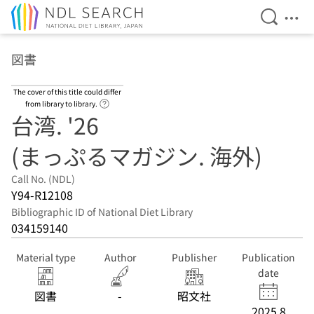
Open Se
Ope
Jump to main content
図書
The cover of this title could differ
Link to Help Page
from library to library.
台湾. '26
(まっぷるマガジン. 海外)
Call No. (NDL)
Y94-R12108
Bibliographic ID of National Diet Library
034159140
Material type
Author
Publisher
Publication
date
図書
-
昭文社
2025.8