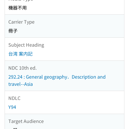
機器不用
Carrier Type
冊子
Subject Heading
台湾 案内記
NDC 10th ed.
292.24 : General geography．Description and
travel--Asia
NDLC
Y94
Target Audience