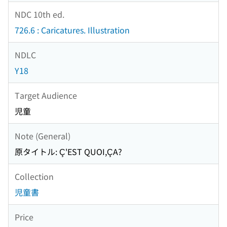
NDC 10th ed.
726.6 : Caricatures. Illustration
NDLC
Y18
Target Audience
児童
Note (General)
原タイトル: Ç'EST QUOI,ÇA?
Collection
児童書
Price