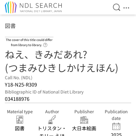
Open Se
Ope
Jump to main content
図書
The cover of this title could differ
Link to Help Page
from library to library.
ねえ、きみだあれ?
(つまみひきしかけえほん)
Call No. (NDL)
Y18-N25-R309
Bibliographic ID of National Diet Library
034188976
Material type
Author
Publisher
Publication
date
図書
トリスタン・
大日本絵画
2025
モリー えほ