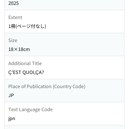
2025
Extent
1冊(ページ付なし)
Size
18×18cm
Additional Title
Ç'EST QUOI,ÇA?
Place of Publication (Country Code)
JP
Text Language Code
jpn