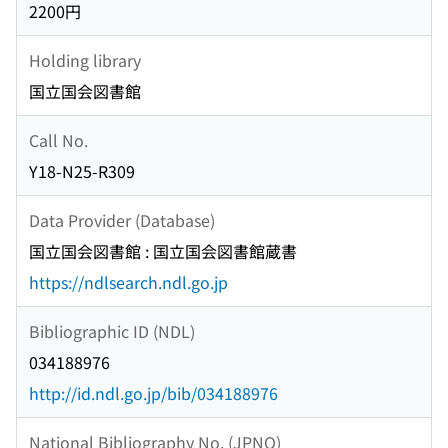
2200円
Holding library
国立国会図書館
Call No.
Y18-N25-R309
Data Provider (Database)
国立国会図書館 : 国立国会図書館蔵書
https://ndlsearch.ndl.go.jp
Bibliographic ID (NDL)
034188976
http://id.ndl.go.jp/bib/034188976
National Bibliography No. (JPNO)