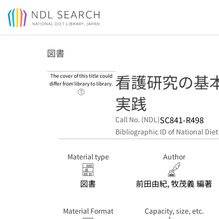
Jump to main content
図書
看護研究の基
The cover of this title could
differ from library to library.
Link to Help Page
実践
SC841-R498
Call No. (NDL)
Bibliographic ID of National Diet
Material type
Author
図書
前田由紀, 牧茂義 編著
Material Format
Capacity, size, etc.