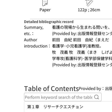
Paper
122p ; 26cm
Detailed bibliographic record
Summary,
看護の現場から生まれる問いを、
etc.：
(Provided by: 出版情報登録セ
Author
前田　由紀 前田　由紀（まえだ
introduction：
看護学･小児看護学)准教授。
牧　茂義 牧　茂義（まき　しげ
学専攻(看護科学)･医学部保健学
(Provided by: 出版情報登録セ
Table of Contents
Provided by
Perform
第１章 リサーチクエスチョン