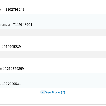
1102799248
ber：
7119643904
n Number：
010905289
er：
1212729899
ber：
1027026531
r：
See More (7)