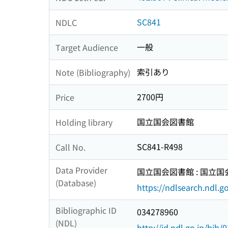
SC841
NDLC
一般
Target Audience
索引あり
Note (Bibliography)
2700円
Price
国立国会図書館
Holding library
SC841-R498
Call No.
Data Provider
国立国会図書館 : 国立
(Database)
https://ndlsearch.ndl.go
Bibliographic ID
034278960
(NDL)
http://id.ndl.go.jp/bib