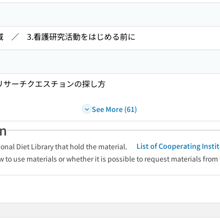
域 ／ 3.看護研究活動をはじめる前に
.リサーチクエスチョンの探し方
See More (61)
an
List of Cooperating Inst
onal Diet Library that hold the material.
w to use materials or whether it is possible to request materials from