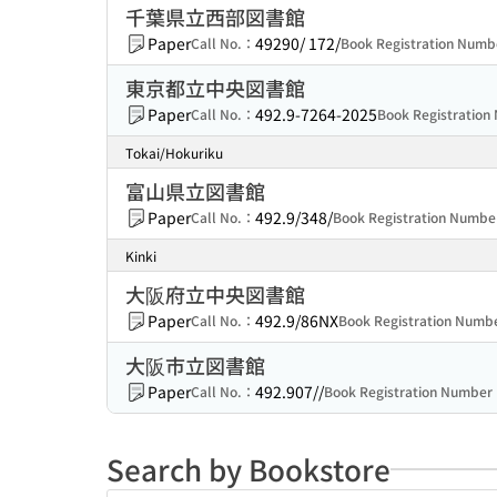
千葉県立西部図書館
Paper
49290/ 172/
Call No.：
Book Registration Num
東京都立中央図書館
Paper
492.9-7264-2025
Call No.：
Book Registratio
Tokai/Hokuriku
富山県立図書館
Paper
492.9/348/
Call No.：
Book Registration Numb
Kinki
大阪府立中央図書館
Paper
492.9/86NX
Call No.：
Book Registration Num
大阪市立図書館
Paper
492.907//
Call No.：
Book Registration Numbe
Search by Bookstore