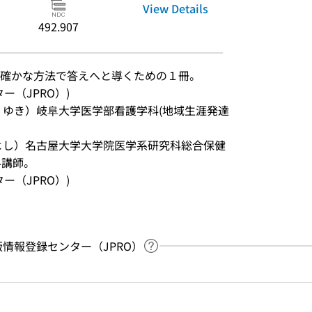
View Details
492.907
確かな方法で答えへと導くための１冊。
ンター（JPRO）)
　ゆき）岐阜大学医学部看護学科(地域生涯発達
よし）名古屋大学大学院医学系研究科総合保健
科講師。
ンター（JPRO）)
：出版情報登録センター（JPRO）
Link to Help Page
 keyword search of the table of contents