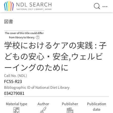
Open Se
Ope
Jump to main content
図書
The cover of this title could differ
Link to Help Page
from library to library.
学校におけるケアの実践 : 子
どもの安心・安全,ウェルビ
ーイングのために
Call No. (NDL)
FC55-R23
Bibliographic ID of National Diet Library
034279081
Material type
Author
Publisher
Publication
date