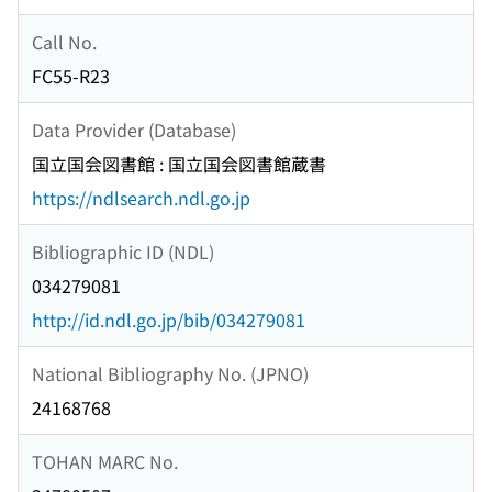
Call No.
FC55-R23
Data Provider (Database)
国立国会図書館 : 国立国会図書館蔵書
https://ndlsearch.ndl.go.jp
Bibliographic ID (NDL)
034279081
http://id.ndl.go.jp/bib/034279081
National Bibliography No. (JPNO)
24168768
TOHAN MARC No.