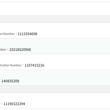
1113354698
ion Number：
10218520968
umber：
1107415216
stration Number：
140835208
：
11190322294
er：