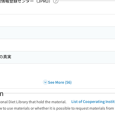
：出版情報登録センター（JPRO）
Link to Help Page
 keyword search of the table of contents
の真実
See More (56)
an
List of Cooperating Inst
onal Diet Library that hold the material.
w to use materials or whether it is possible to request materials from