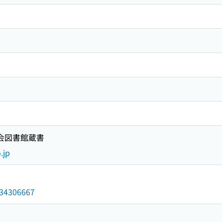
国会図書館蔵書
.jp
/034306667