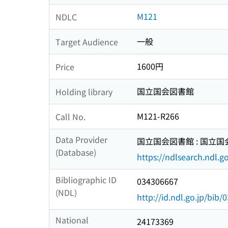
M121
NDLC
一般
Target Audience
1600円
Price
国立国会図書館
Holding library
M121-R266
Call No.
Data Provider
国立国会図書館 : 国立
(Database)
https://ndlsearch.ndl.go
Bibliographic ID
034306667
(NDL)
http://id.ndl.go.jp/bib
National
24173369