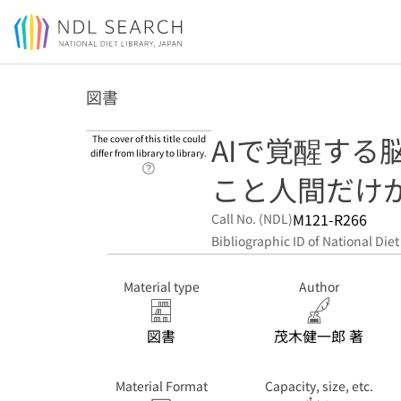
Jump to main content
図書
AIで覚醒する脳
The cover of this title could
differ from library to library.
Link to Help Page
こと人間だけ
M121-R266
Call No. (NDL)
Bibliographic ID of National Diet
Material type
Author
図書
茂木健一郎 著
Material Format
Capacity, size, etc.