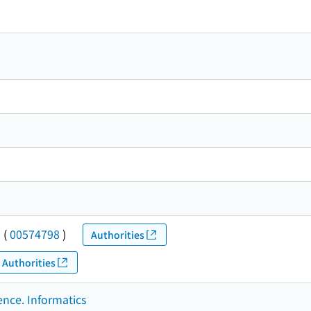
ウ
(
00574798
)
Authorities
Authorities
ence. Informatics