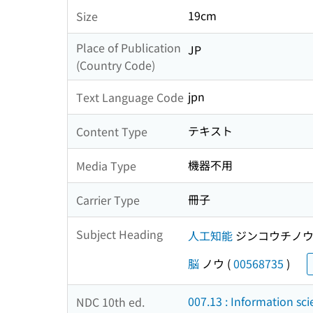
19cm
Size
Place of Publication
JP
(Country Code)
jpn
Text Language Code
テキスト
Content Type
機器不用
Media Type
冊子
Carrier Type
Subject Heading
人工知能
ジンコウチノ
脳
ノウ
(
00568735
)
007.13 : Information sci
NDC 10th ed.