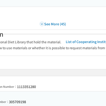
See More (45)
an
List of Cooperating Inst
onal Diet Library that hold the material.
w to use materials or whether it is possible to request materials from
1113351280
ion Number：
305709198
umber：