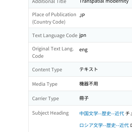
Transpatial modernity
Additional Title
Place of Publication
JP
(Country Code)
jpn
Text Language Code
Original Text Lang.
eng
Code
テキスト
Content Type
機器不用
Media Type
冊子
Carrier Type
Subject Heading
中国文学--歴史--近代
チ
ロシア文学--歴史--近代