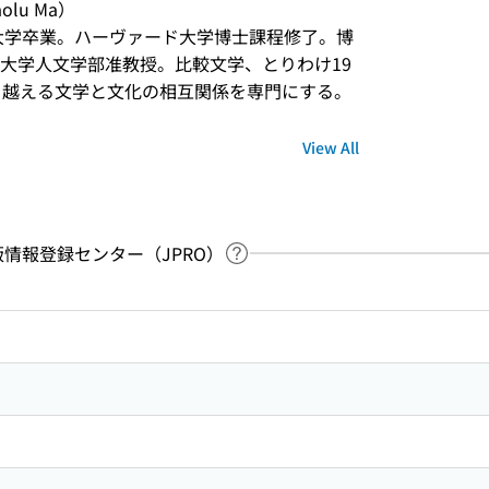
u Ma） 

京大学卒業。ハーヴァード大学博士課程修了。博
大学人文学部准教授。比較文学、とりわけ19
を越える文学と文化の相互関係を専門にする。
View All
：出版情報登録センター（JPRO）
Link to Help Page
 keyword search of the table of contents