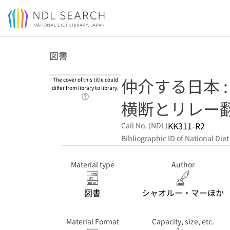
Jump to main content
図書
仲介する日本 
The cover of this title could
differ from library to library.
Link to Help Page
横断とリレー
KK311-R2
Call No. (NDL)
Bibliographic ID of National Diet
Material type
Author
図書
シャオルー・マーほか
Material Format
Capacity, size, etc.