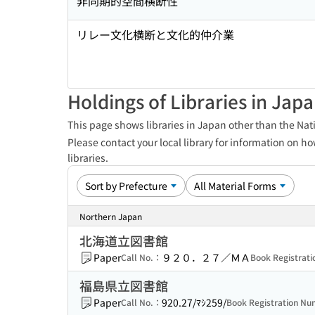
非同期的空間横断性
リレー文化横断と文化的仲介業
Holdings of Libraries in Jap
This page shows libraries in Japan other than the Nati
Please contact your local library for information on ho
libraries.
Northern Japan
北海道立図書館
Paper
９２０．２７／ＭＡ
Call No.：
Book Registrat
福島県立図書館
Paper
920.27/ﾏｼ259/
Call No.：
Book Registration N