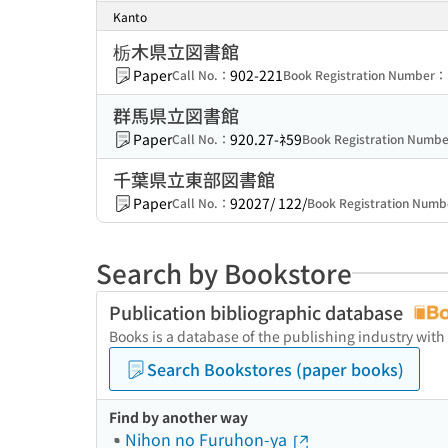
Kanto
栃木県立図書館
Paper
902-221
Call No.：
Book Registration Number：
群馬県立図書館
Paper
920.27-ﾈ59
Call No.：
Book Registration Numb
千葉県立東部図書館
Paper
92027/ 122/
Call No.：
Book Registration Num
Search by Bookstore
Publication bibliographic database
Books is a database of the publishing industry with
Search Bookstores (paper books)
Find by another way
Nihon no Furuhon-ya