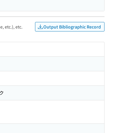
Output Bibliographic Record
, etc.), etc.
ク