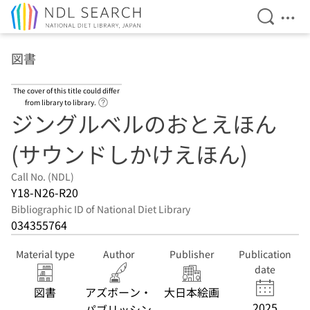
Open Se
Ope
Jump to main content
図書
The cover of this title could differ
Link to Help Page
from library to library.
ジングルベルのおとえほん
(サウンドしかけえほん)
Call No. (NDL)
Y18-N26-R20
Bibliographic ID of National Diet Library
034355764
Material type
Author
Publisher
Publication
date
図書
アズボーン・
大日本絵画
2025
パブリッシン