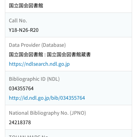
国立国会図書館
Call No.
Y18-N26-R20
Data Provider (Database)
国立国会図書館 : 国立国会図書館蔵書
https://ndlsearch.ndl.go.jp
Bibliographic ID (NDL)
034355764
http://id.ndl.go.jp/bib/034355764
National Bibliography No. (JPNO)
24218378
TOHAN MARC No.