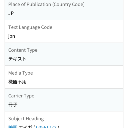
Place of Publication (Country Code)
JP
Text Language Code
jpn
Content Type
テキスト
Media Type
機器不用
Carrier Type
冊子
Subject Heading
映画
エイガ
(
00561772
)