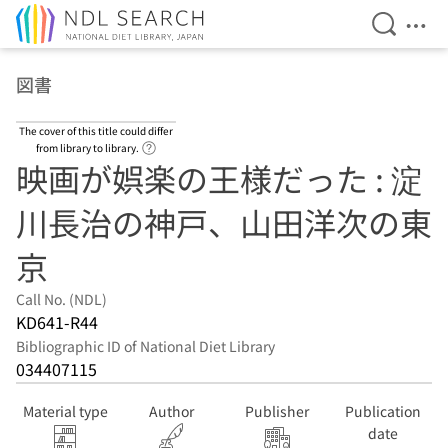
Open Se
Ope
Jump to main content
図書
The cover of this title could differ
Link to Help Page
from library to library.
映画が娯楽の王様だった : 淀
川長治の神戸、山田洋次の東
京
Call No. (NDL)
KD641-R44
Bibliographic ID of National Diet Library
034407115
Material type
Author
Publisher
Publication
date