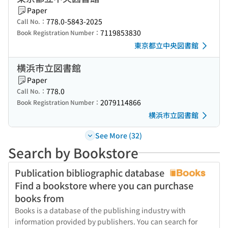
Paper
778.0-5843-2025
Call No.：
7119853830
Book Registration Number：
東京都立中央図書館
横浜市立図書館
Paper
778.0
Call No.：
2079114866
Book Registration Number：
横浜市立図書館
See More (32)
Search by Bookstore
Publication bibliographic database
Find a bookstore where you can purchase
books from
Books is a database of the publishing industry with
information provided by publishers. You can search for