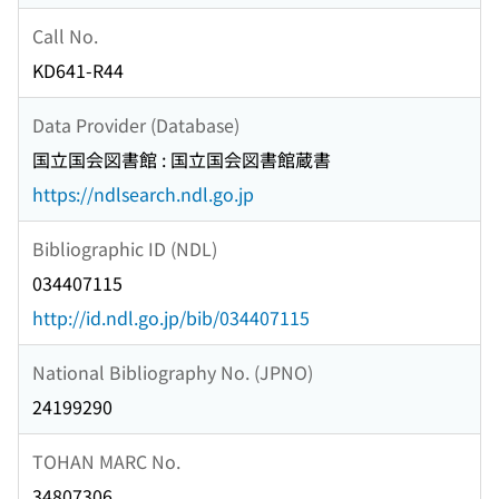
Call No.
KD641-R44
Data Provider (Database)
国立国会図書館 : 国立国会図書館蔵書
https://ndlsearch.ndl.go.jp
Bibliographic ID (NDL)
034407115
http://id.ndl.go.jp/bib/034407115
National Bibliography No. (JPNO)
24199290
TOHAN MARC No.
34807306