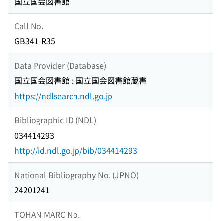
国立国会図書館
Call No.
GB341-R35
Data Provider (Database)
国立国会図書館 : 国立国会図書館蔵書
https://ndlsearch.ndl.go.jp
Bibliographic ID (NDL)
034414293
http://id.ndl.go.jp/bib/034414293
National Bibliography No. (JPNO)
24201241
TOHAN MARC No.