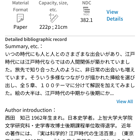
Material
Capacity, size,
NDC
Format
etc.
View
Details
382.1
Paper
222p ; 21cm
Detailed bibliographic record
Summary, etc.：
いつの時代にも人と人とのさまざまな出会いがあり、江戸
時代には江戸時代ならではの人間関係が築かれていまし
た。旅先で知り合った人のように、非日常の出会いも増え
ています。そういう多様なつながりが描かれた挿絵を選び
出し、全５章、１００テーマに分けて解説を加えてみまし
た。絵の大半は、江戸時代の中期から後期にか...
View All
Author introduction：
西田　知己 1962年生まれ。日本史学者。上智大学大学院
文学研究科・史学専攻博士後期課程単位取得退学。 近年
の著作には、『実は科学的? 江戸時代の生活百景』（東京