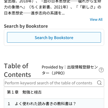
堂出版、2018年）、『血の日本思想史──穢れから生命
力の象徴へ』（ちくま新書、2021年）、『「新しさ」の
日本思想史──進歩志向の系譜を...
View All
Search by Bookstore
Search by Bookstore
Table of
Provided by：出版情報登録セン
Lin
Contents
ター（JPRO）
Perf
第１章 勉強と稽古
１ よく使われた読み書きの教科書は？