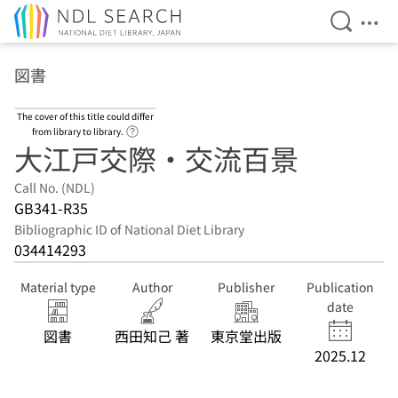
Open Se
Ope
Jump to main content
図書
The cover of this title could differ
Link to Help Page
from library to library.
大江戸交際・交流百景
Call No. (NDL)
GB341-R35
Bibliographic ID of National Diet Library
034414293
Material type
Author
Publisher
Publication
date
図書
西田知己 著
東京堂出版
2025.12