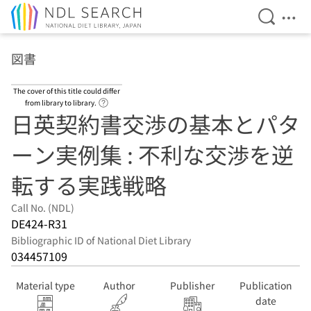
Open Se
Ope
Jump to main content
図書
The cover of this title could differ
Link to Help Page
from library to library.
日英契約書交渉の基本とパタ
ーン実例集 : 不利な交渉を逆
転する実践戦略
Call No. (NDL)
DE424-R31
Bibliographic ID of National Diet Library
034457109
Material type
Author
Publisher
Publication
date