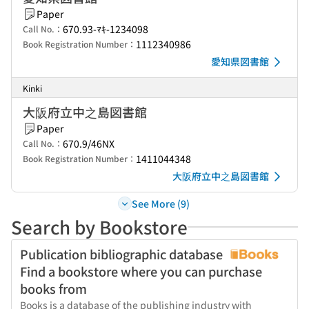
Paper
670.93-ﾏｷ-1234098
Call No.：
1112340986
Book Registration Number：
愛知県図書館
Kinki
大阪府立中之島図書館
Paper
670.9/46NX
Call No.：
1411044348
Book Registration Number：
大阪府立中之島図書館
See More (9)
Search by Bookstore
Publication bibliographic database
Find a bookstore where you can purchase
books from
Books is a database of the publishing industry with