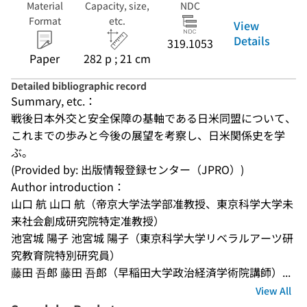
Material
Capacity, size,
NDC
Format
etc.
View
Details
319.1053
Paper
282 p ; 21 cm
Detailed bibliographic record
Summary, etc.：
戦後日本外交と安全保障の基軸である日米同盟について、
これまでの歩みと今後の展望を考察し、日米関係史を学
ぶ。
(Provided by: 出版情報登録センター（JPRO）)
Author introduction：
山口 航 山口 航（帝京大学法学部准教授、東京科学大学未
来社会創成研究院特定准教授）
池宮城 陽子 池宮城 陽子（東京科学大学リベラルアーツ研
究教育院特別研究員）
藤田 吾郎 藤田 吾郎（早稲田大学政治経済学術院講師）...
View All