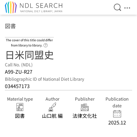
Open Se
Ope
Jump to main content
図書
The cover of this title could differ
Link to Help Page
from library to library.
日米同盟史
Call No. (NDL)
A99-ZU-R27
Bibliographic ID of National Diet Library
034457173
Material type
Author
Publisher
Publication
date
図書
山口航 編
法律文化社
2025.12