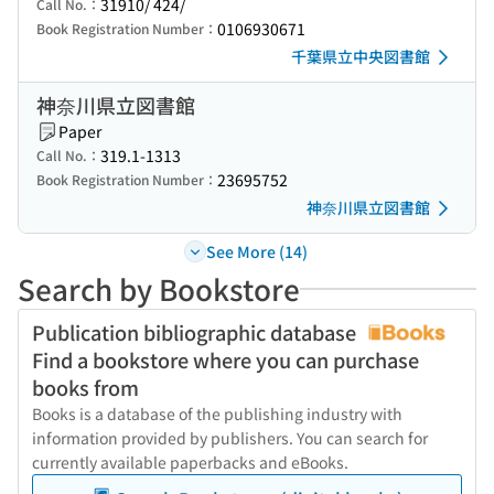
31910/ 424/
Call No.：
0106930671
Book Registration Number：
千葉県立中央図書館
神奈川県立図書館
Paper
319.1-1313
Call No.：
23695752
Book Registration Number：
神奈川県立図書館
See More (14)
Search by Bookstore
Publication bibliographic database
Find a bookstore where you can purchase
books from
Books is a database of the publishing industry with
information provided by publishers. You can search for
currently available paperbacks and eBooks.