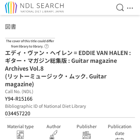
Open Se
Ope
Jump to main content
図書
The cover of this title could differ
Link to Help Page
from library to library.
エディ・ヴァン・ヘイレン = EDDIE VAN HALEN :
ギター・マガジン総集版 : Guitar magazine
Archives Vol.8
(リットーミュージック・ムック. Guitar
magazine)
Call No. (NDL)
Y94-R15166
Bibliographic ID of National Diet Library
034457220
Material type
Author
Publisher
Publication
date