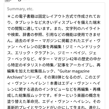
Summary, etc.
＊この電子書籍は固定レイアウト方式で作成されてお
り、タブレットなど大きいディスプレイを備えた端末
での閲覧に適しています。また、文字列のハイライト
や検索、辞書の参照、引用などの機能は使用できませ
ん。過去のギター・マガジンに掲載されたエディ・ヴ
ァン・ヘイレンの記事を再編集！ジミ・ヘンドリック
ス、エリック・クラプトン、ジミー・ペイジ、ジェ
フ・ベックなど、ギター・マガジン42年の歴史の中か
ら特定のギタリストの特集／記事をアーカイブし、再
編集を加えた総集版ムック、"Guitar magazine
Archives"シリーズ。その第8弾となるのが、このエデ
ィ・ヴァン・ヘイレン！本書はエディ・ヴァン・ヘイ
レンに関する過去のインタビューなどを再編集・再構
成した総集版ムックです。ギターという楽器の概念を
塗り替えた革命児、エディ・ヴァン・ヘイレン。その
革新的プレイとサウンドがいかにして生まれ、進化し