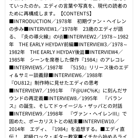
ていったのか。エディの言葉や写真を、現代の読者の
ために再構成します。【CONTENTS】
■INTRODUCTION／1978年 初期ヴァン・ヘイレン
の歩み■INTERVIEW1／1978年 23歳のエディが語
る、『炎の導火線』の頃■INTERVIEW2／1978～1982
年 THE EARLY HEYDAY前編■INTERVIEW3／1978～
1982年 THE EARLY HEYDAY後篇■INTERVIEW4／
1985年 シーンを席巻した傑作『1984』のアレコレ
■INTERVIEW5／1987年 『5150』リリース後のエデ
ィ＆サミー談義録■INTERVIEW6／1988年
『OU812』制作時に見せたエディの思考
■INTERVIEW7／1991年 『F@U#C%K』に刻んだサ
ウンドの再定義■INTERVIEW8／1995年 『バラン
ス』の誕生、そしてドゥイージル・ザッパとの対話
■INTERVIEW9／1998年 『ヴァン・ヘイレンIII』で
固めた、ボーカリストとの結束■INTERVIEW10／
2014年 エディ、『1984』を追想する。■エディ直
伝！ 初級ロック・ギター教室■イチから始めるライ