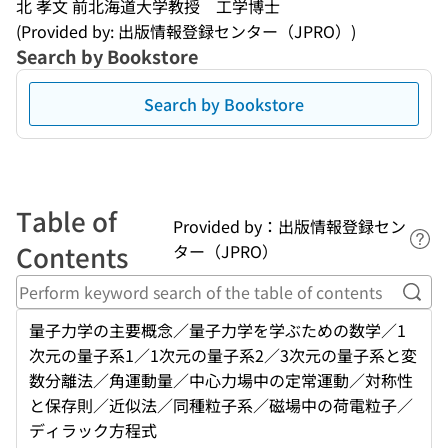
北 孝文 前北海道大学教授　工学博士
(Provided by: 出版情報登録センター（JPRO）)
Search by Bookstore
Search by Bookstore
Table of
Provided by：出版情報登録セン
Lin
Contents
ター（JPRO）
Perf
量子力学の主要概念／量子力学を学ぶための数学／1
次元の量子系1／1次元の量子系2／3次元の量子系と変
数分離法／角運動量／中心力場中の定常運動／対称性
と保存則／近似法／同種粒子系／磁場中の荷電粒子／
ディラック方程式