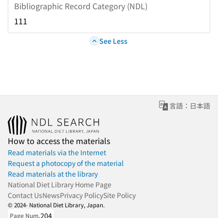
Bibliographic Record Category (NDL)
111
See Less
言語：日本語
How to access the materials
Read materials via the Internet
Request a photocopy of the material
Read materials at the library
National Diet Library Home Page
Contact Us
News
Privacy Policy
Site Policy
© 2024- National Diet Library, Japan.
204
Page Num.