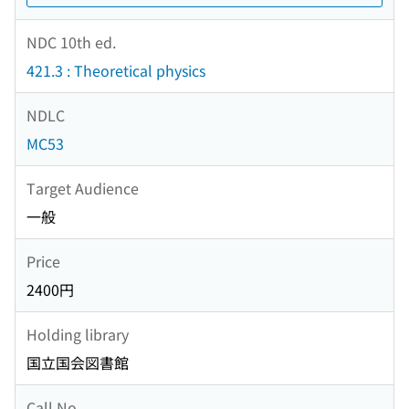
NDC 10th ed.
421.3 : Theoretical physics
NDLC
MC53
Target Audience
一般
Price
2400円
Holding library
国立国会図書館
Call No.