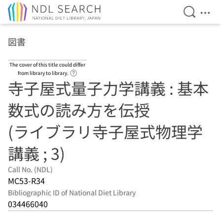
Open Se
Ope
Jump to main content
図書
The cover of this title could differ
Link to Help Page
from library to library.
寺子屋式量子力学講義 : 基本
数式の読み方を伝授
(ライブラリ寺子屋式物理学
講義 ; 3)
Call No. (NDL)
MC53-R34
Bibliographic ID of National Diet Library
034466040