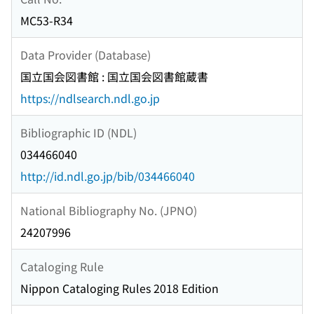
MC53-R34
Data Provider (Database)
国立国会図書館 : 国立国会図書館蔵書
https://ndlsearch.ndl.go.jp
Bibliographic ID (NDL)
034466040
http://id.ndl.go.jp/bib/034466040
National Bibliography No. (JPNO)
24207996
Cataloging Rule
Nippon Cataloging Rules 2018 Edition