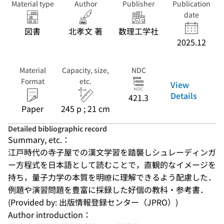
Material type
Author
Publisher
Publication
date
図書
北孝文 著
数理工学社
2025.12
Material
Capacity, size,
NDC
Format
etc.
View
Details
421.3
Paper
245 p ; 21 cm
Detailed bibliographic record
Summary, etc.：
江戸時代の寺子屋での漢文学習を踏襲しシュレーディンガ
ー方程式を日本語として読むことで，直観的なイメージを
持ち，量子力学の本質を明瞭に理解できるよう配慮した．
例題や演習問題を豊富に採録した好個の教科・参考書．
(Provided by: 出版情報登録センター（JPRO）)
Author introduction：