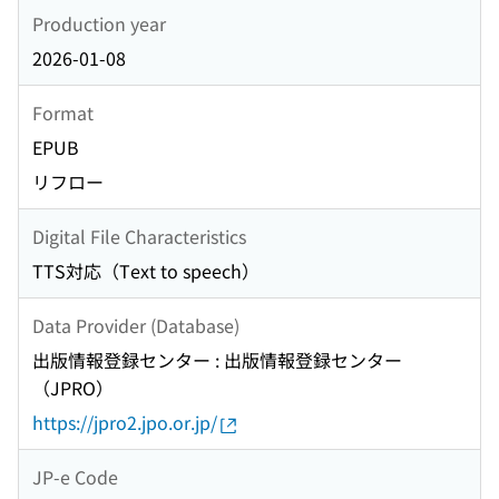
Production year
2026-01-08
Format
EPUB
リフロー
Digital File Characteristics
TTS対応（Text to speech）
Data Provider (Database)
出版情報登録センター : 出版情報登録センター
（JPRO）
https://jpro2.jpo.or.jp/
JP-e Code