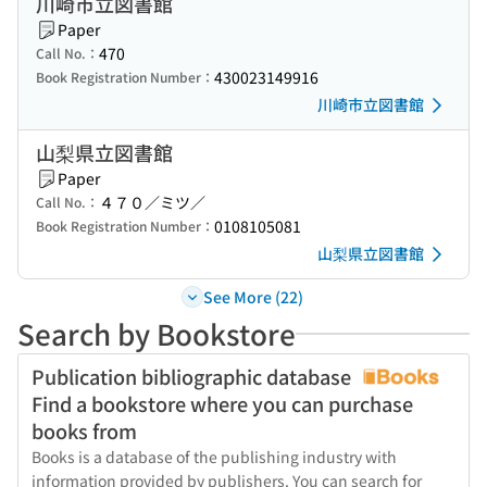
川崎市立図書館
Paper
470
Call No.：
430023149916
Book Registration Number：
川崎市立図書館
山梨県立図書館
Paper
４７０／ミツ／
Call No.：
0108105081
Book Registration Number：
山梨県立図書館
See More (22)
Search by Bookstore
Publication bibliographic database
Find a bookstore where you can purchase
books from
Books is a database of the publishing industry with
information provided by publishers. You can search for