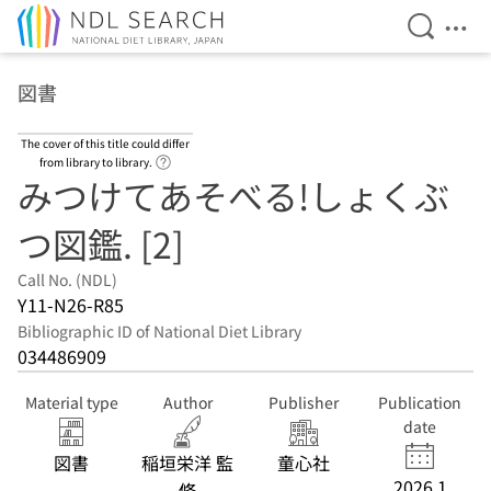
Open Se
Ope
Jump to main content
図書
The cover of this title could differ
Link to Help Page
from library to library.
みつけてあそべる!しょくぶ
つ図鑑. [2]
Call No. (NDL)
Y11-N26-R85
Bibliographic ID of National Diet Library
034486909
Material type
Author
Publisher
Publication
date
図書
稲垣栄洋 監
童心社
2026.1
修