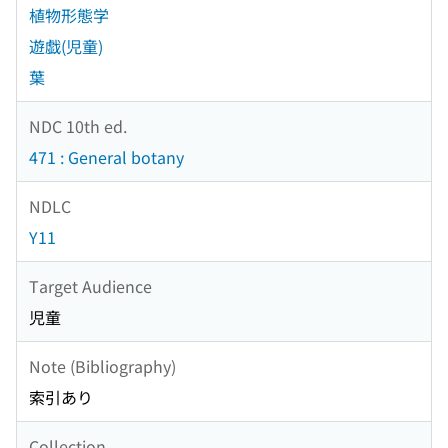
植物形態学
遊戯(児童)
葉
NDC 10th ed.
471 : General botany
NDLC
Y11
Target Audience
児童
Note (Bibliography)
索引あり
Collection