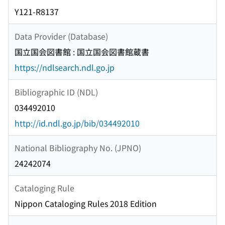
Y121-R8137
Data Provider (Database)
国立国会図書館 : 国立国会図書館蔵書
https://ndlsearch.ndl.go.jp
Bibliographic ID (NDL)
034492010
http://id.ndl.go.jp/bib/034492010
National Bibliography No. (JPNO)
24242074
Cataloging Rule
Nippon Cataloging Rules 2018 Edition