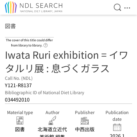
Open Se
Ope
Jump to main content
図書
The cover of this title could differ
Link to Help Page
from library to library.
Iwata Ruri exhibition = イワ
タルリ展 : 息づくガラス
Call No. (NDL)
Y121-R8137
Bibliographic ID of National Diet Library
034492010
Material type
Author
Publisher
Publication
date
図書
北海道立近代
中西出版
2026.1
美術館 編集