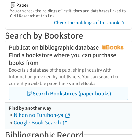
Paper
You can check the holdings of institutions and databases linked to
CiNii Research at this link.
Check the holdings of this book
Search by Bookstore
Publication bibliographic database
Find a bookstore where you can purchase
books from
Books is a database of the publishing industry with
information provided by publishers. You can search for
currently available paperbacks and eBooks.
Search Bookstores (paper books)
Find by another way
Nihon no Furuhon-ya
Google Book Search
Bibliographic Record