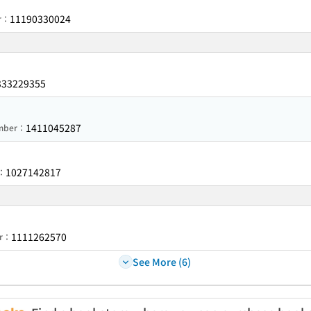
11190330024
er：
333229355
1411045287
umber：
1027142817
r：
1111262570
er：
See More (6)