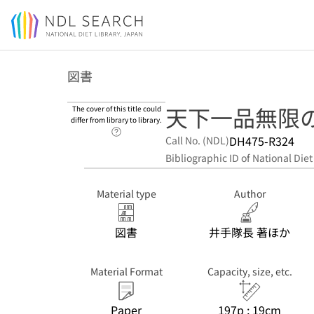
Jump to main content
図書
天下一品無限
The cover of this title could
differ from library to library.
Link to Help Page
DH475-R324
Call No. (NDL)
Bibliographic ID of National Diet
Material type
Author
図書
井手隊長 著ほか
Material Format
Capacity, size, etc.
Paper
197p ; 19cm