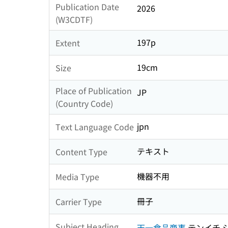
Publication Date
2026
(W3CDTF)
197p
Extent
19cm
Size
Place of Publication
JP
(Country Code)
jpn
Text Language Code
テキスト
Content Type
機器不用
Media Type
冊子
Carrier Type
Subject Heading
天一食品商事
テンイチ 