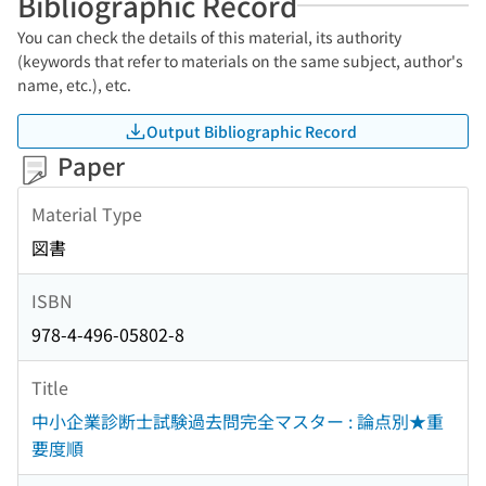
Bibliographic Record
You can check the details of this material, its authority
(keywords that refer to materials on the same subject, author's
name, etc.), etc.
Output Bibliographic Record
Paper
Material Type
図書
ISBN
978-4-496-05802-8
Title
中小企業診断士試験過去問完全マスター : 論点別★重
要度順