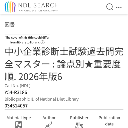
Open Se
Ope
Jump to main content
図書
The cover of this title could differ
Link to Help Page
from library to library.
中小企業診断士試験過去問完
全マスター : 論点別★重要度
順. 2026年版6
Call No. (NDL)
Y54-R3186
Bibliographic ID of National Diet Library
034514057
Material type
Author
Publisher
Publication
date