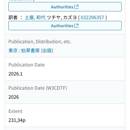
Authorities
訳者 ：
土屋, 和代
ツチヤ, カズヨ
(
032296357
)
Authorities
Publication, Distribution, etc.
東京 : 勁草書房 (出版)
Publication Date
2026.1
Publication Date (W3CDTF)
2026
Extent
231,34p