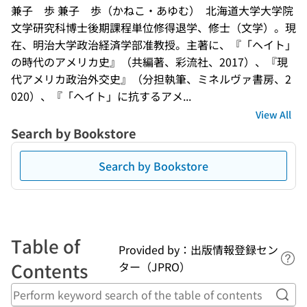
兼子　歩 兼子　歩（かねこ・あゆむ）  北海道大学大学院
文学研究科博士後期課程単位修得退学、修士（文学）。現
在、明治大学政治経済学部准教授。主著に、『「ヘイト」
の時代のアメリカ史』（共編著、彩流社、2017）、『現
代アメリカ政治外交史』（分担執筆、ミネルヴァ書房、2
020）、『「ヘイト」に抗するアメ...
View All
Search by Bookstore
Search by Bookstore
Table of
Provided by：出版情報登録セン
Lin
Contents
ター（JPRO）
Perf