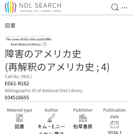
Open Se
Ope
Jump to main content
図書
The cover of this title could differ
Link to Help Page
from library to library.
障害のアメリカ史
(再解釈のアメリカ史 ; 4)
Call No. (NDL)
EG61-R162
Bibliographic ID of National Diet Library
034516655
Material type
Author
Publisher
Publication
date
図書
キム・E.ニー
勁草書房
2026.1
ルセン 著ほ