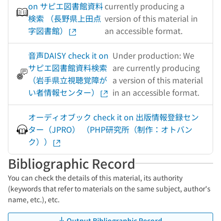
on サピエ図書館資料
currently producing a
検索 （長野県上田点
version of this material in
字図書館）
an accessible format.
音声DAISY check it on
Under production: We
サピエ図書館資料検索
are currently producing
（岩手県立視聴覚障が
a version of this material
い者情報センター）
in an accessible format.
オーディオブック check it on 出版情報登録セン
ター（JPRO） （PHP研究所（制作：オトバン
ク））
Bibliographic Record
You can check the details of this material, its authority
(keywords that refer to materials on the same subject, author's
name, etc.), etc.
Output Bibliographic Record