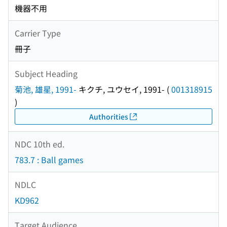
機器不用
Carrier Type
冊子
Subject Heading
菊池, 雄星, 1991-
キクチ, ユウセイ, 1991-
(
001318915
)
Authorities
NDC 10th ed.
783.7 : Ball games
NDLC
KD962
Target Audience