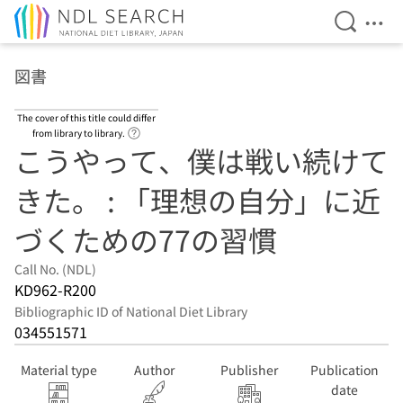
Open Se
Ope
Jump to main content
図書
The cover of this title could differ
Link to Help Page
from library to library.
こうやって、僕は戦い続けて
きた。 : 「理想の自分」に近
づくための77の習慣
Call No. (NDL)
KD962-R200
Bibliographic ID of National Diet Library
034551571
Material type
Author
Publisher
Publication
date