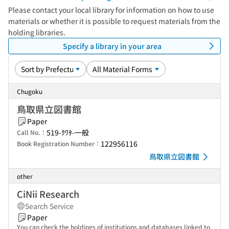
Please contact your local library for information on how to use
materials or whether it is possible to request materials from the
holding libraries.
Specify a library in your area
Chugoku
鳥取県立図書館
Paper
519-ｸﾜﾀ-一般
Call No.：
122956116
Book Registration Number：
鳥取県立図書館
other
CiNii Research
Search Service
Paper
You can check the holdings of institutions and databases linked to