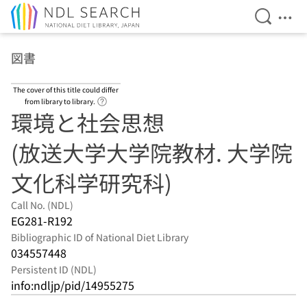
Open Se
Ope
Jump to main content
図書
The cover of this title could differ
Link to Help Page
from library to library.
環境と社会思想
(放送大学大学院教材. 大学院
文化科学研究科)
Call No. (NDL)
EG281-R192
Bibliographic ID of National Diet Library
034557448
Persistent ID (NDL)
info:ndljp/pid/14955275