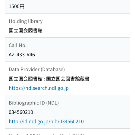
1500円
Holding library
国立国会図書館
Call No.
AZ-433-R46
Data Provider (Database)
国立国会図書館 : 国立国会図書館蔵書
https://ndlsearch.ndl.go.jp
Bibliographic ID (NDL)
034560210
http://id.ndl.go.jp/bib/034560210