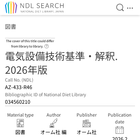
Open Se
Ope
Jump to main content
図書
The cover of this title could differ
Link to Help Page
from library to library.
電気設備技術基準・解釈.
2026年版
Call No. (NDL)
AZ-433-R46
Bibliographic ID of National Diet Library
034560210
Material type
Author
Publisher
Publication
date
図書
オーム社 編
オーム社
2026.2