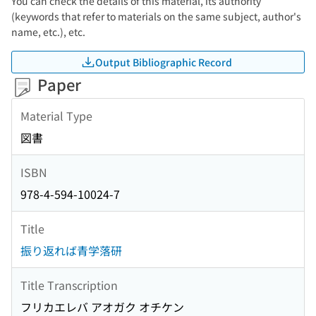
You can check the details of this material, its authority
(keywords that refer to materials on the same subject, author's
name, etc.), etc.
Output Bibliographic Record
Paper
Material Type
図書
ISBN
978-4-594-10024-7
Title
振り返れば青学落研
Title Transcription
フリカエレバ アオガク オチケン