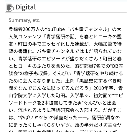
Digital
Summary, etc.
登録者200万人のYouTube「バキ童チャンネル」の大
人気コンテンツ「青学落研の話」を春とヒコーキの盟
友・町田の手でエッセイ化した連載が、大幅加筆で待
望の書籍化。バキ童チャンネルではまだ語られていな
い、青学落研のエピソードが盛りだくさん！町田と春
とヒコーキのふたりを含めた、落研部員7名での“OB座
談会”の様子も収録。ぐんぴぃ「青学落研をやり続ける
ために芸人になりました」土岡「黒歴史にするべき時
間をなんでこんなに喋ってるんだろう」2010年春、青
山学院大学に入学した町田。入学早々、初対面で“エピ
ソードトークを2本披露してきた男”ぐんぴぃと出会
い、流されるように落語研究会へ入部する。だがそこ
は、“やばいヤツら”の巣窟だった――。落研部員なの
にまったくしゃべらないヤツ。頭の半分だけ坊主なヤ