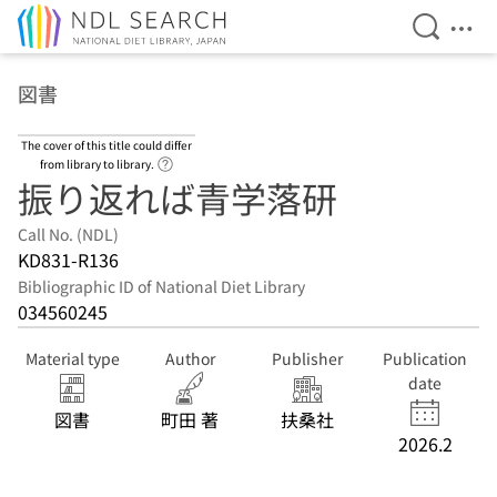
Open Se
Ope
Jump to main content
図書
The cover of this title could differ
Link to Help Page
from library to library.
振り返れば青学落研
Call No. (NDL)
KD831-R136
Bibliographic ID of National Diet Library
034560245
Material type
Author
Publisher
Publication
date
図書
町田 著
扶桑社
2026.2