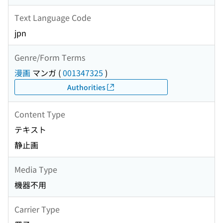
Text Language Code
jpn
Genre/Form Terms
漫画
マンガ
(
001347325
)
Authorities
Content Type
テキスト
静止画
Media Type
機器不用
Carrier Type