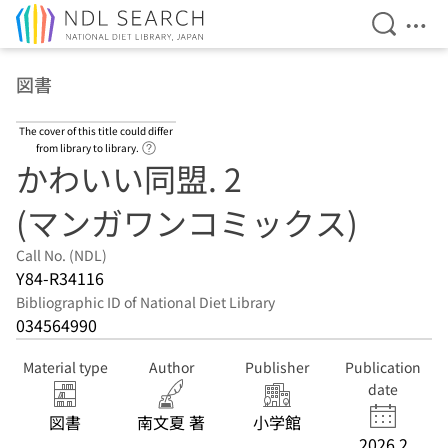
Open Se
Ope
Jump to main content
図書
The cover of this title could differ
Link to Help Page
from library to library.
かわいい同盟. 2
(マンガワンコミックス)
Call No. (NDL)
Y84-R34116
Bibliographic ID of National Diet Library
034564990
Material type
Author
Publisher
Publication
date
図書
南文夏 著
小学館
2026.2