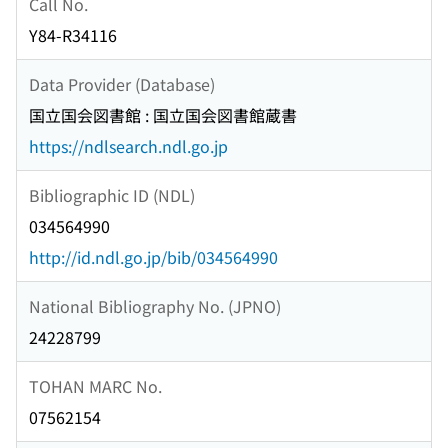
Call No.
Y84-R34116
Data Provider (Database)
国立国会図書館 : 国立国会図書館蔵書
https://ndlsearch.ndl.go.jp
Bibliographic ID (NDL)
034564990
http://id.ndl.go.jp/bib/034564990
National Bibliography No. (JPNO)
24228799
TOHAN MARC No.
07562154