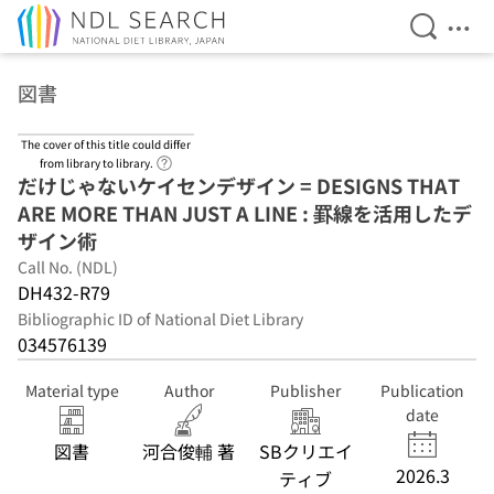
Open Se
Ope
Jump to main content
図書
The cover of this title could differ
Link to Help Page
from library to library.
だけじゃないケイセンデザイン = DESIGNS THAT
ARE MORE THAN JUST A LINE : 罫線を活用したデ
ザイン術
Call No. (NDL)
DH432-R79
Bibliographic ID of National Diet Library
034576139
Material type
Author
Publisher
Publication
date
図書
河合俊輔 著
SBクリエイ
2026.3
ティブ