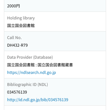
2000円
Holding library
国立国会図書館
Call No.
DH432-R79
Data Provider (Database)
国立国会図書館 : 国立国会図書館蔵書
https://ndlsearch.ndl.go.jp
Bibliographic ID (NDL)
034576139
http://id.ndl.go.jp/bib/034576139