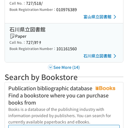
727/518/
Call No.：
010976389
Book Registration Number：
富山県立図書館
石川県立図書館
Paper
727/ｶﾜ ﾀ
Call No.：
101161560
Book Registration Number：
石川県立図書館
See More (14)
Search by Bookstore
Publication bibliographic database
Find a bookstore where you can purchase
books from
Books is a database of the publishing industry with
information provided by publishers. You can search for
currently available paperbacks and eBooks.