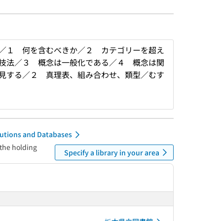
／１ 何を含むべきか／２ カテゴリーを超え
技法／３ 概念は一般化である／４ 概念は関
見する／２ 真理表、組み合わせ、類型／むす
itutions and Databases
 the holding
Specify a library in your area