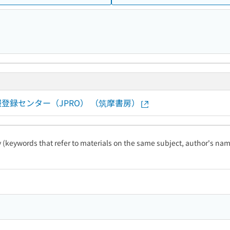
版情報登録センター（JPRO） （筑摩書房）
ty (keywords that refer to materials on the same subject, author's name