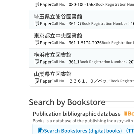
Paper
080-100-1563
Call No.：
Book Registration N
埼玉県立熊谷図書館
Paper
361-ｼﾔ
1
Call No.：
Book Registration Number：
東京都立中央図書館
Paper
361.1-5174-2026
Call No.：
Book Registratio
横浜市立図書館
Paper
361.1
20
Call No.：
Book Registration Number：
山梨県立図書館
Paper
Ｂ３６１．０／ベッ／
Call No.：
Book Regist
Search by Bookstore
Publication bibliographic database
Books is a database of the publishing industry with
Search Bookstores (digital books) 