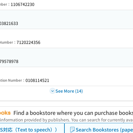
1106742230
umber：
03821633
7120224356
n Number：
79578978
0108114521
ration Number：
See More (14)
Find a bookstore where you can purchase book
 information provided by publishers. You can search for currently a
（TTS対応（Text to speech））
Search Bookstores (pape