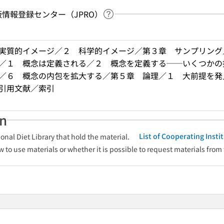
：出版情報登録センター（JPRO）
Link to Help Page
 keyword search of the table of contents
実質的イメージ／２ 科学的イメージ／第３章 サンプリング
／１ 概念は定義される／２ 概念を定義する──いくつかの
／６ 概念の内包を拡大する／第５章 論理／１ 大前提を発
引用文献／索引
an
List of Cooperating Inst
onal Diet Library that hold the material.
w to use materials or whether it is possible to request materials from