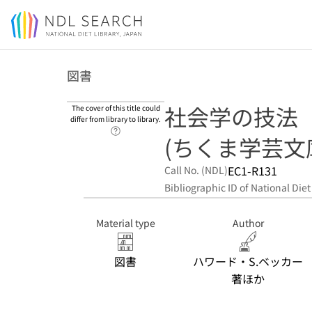
Jump to main content
図書
社会学の技法
The cover of this title could
differ from library to library.
Link to Help Page
(ちくま学芸文庫 
EC1-R131
Call No. (NDL)
Bibliographic ID of National Diet
Material type
Author
図書
ハワード・S.ベッカー
著ほか